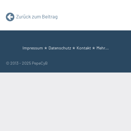
Zurück zum Beitrag
Impressum
★
Datenschutz
★
Kontakt
★
Mehr...
© 2013 - 2025 PepeCyB