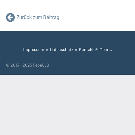
Zurück zum Beitrag
Impressum
★
Datenschutz
★
Kontakt
★
Mehr...
© 2013 - 2025 PepeCyB