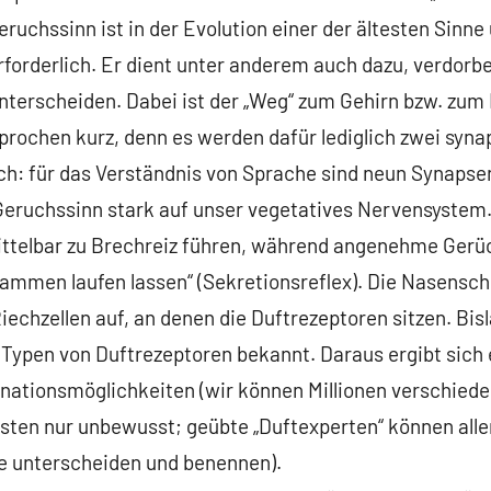
eruchssinn ist in der Evolution einer der ältesten Sinne
rforderlich. Er dient unter anderem auch dazu, verdor
nterscheiden. Dabei ist der „Weg“ zum Gehirn bzw. zum 
rochen kurz, denn es werden dafür lediglich zwei syn
ich: für das Verständnis von Sprache sind neun Synapse
Geruchssinn stark auf unser vegetatives Nervensyste
ttelbar zu Brechreiz führen, während angenehme Gerü
mmen laufen lassen“ (Sekretionsreflex). Die Nasensch
Riechzellen auf, an denen die Duftrezeptoren sitzen. Bis
Typen von Duftrezeptoren bekannt. Daraus ergibt sich 
nationsmöglichkeiten (wir können Millionen verschied
ten nur unbewusst; geübte „Duftexperten“ können aller
e unterscheiden und benennen).