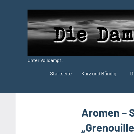
Zum
Inhalt
springen
Unter Volldampf!
Die
Startseite
Kurz und Bündig
D
Dampfdruck-
Presse
Aromen – Si
„Grenouill