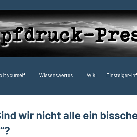
o it yourself
Wissenswertes
Wiki
Einsteiger-In
nd wir nicht alle ein bissch
e“?