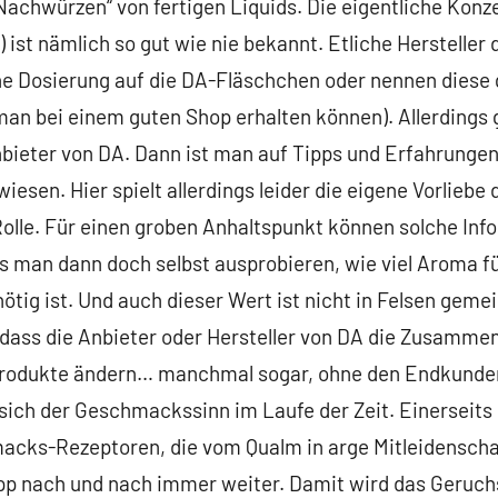
achwürzen“ von fertigen Liquids. Die eigentliche Konz
ist nämlich so gut wie nie bekannt. Etliche Hersteller
e Dosierung auf die DA-Fläschchen oder nennen diese 
man bei einem guten Shop erhalten können). Allerdings gi
 Anbieter von DA. Dann ist man auf Tipps und Erfahrunge
esen. Hier spielt allerdings leider die eigene Vorliebe
olle. Für einen groben Anhaltspunkt können solche Inf
s man dann doch selbst ausprobieren, wie viel Aroma f
tig ist. Und auch dieser Wert ist nicht in Felsen geme
 dass die Anbieter oder Hersteller von DA die Zusamme
Produkte ändern… manchmal sogar, ohne den Endkunde
ich der Geschmackssinn im Laufe der Zeit. Einerseits 
cks-Rezeptoren, die vom Qualm in arge Mitleidenscha
p nach und nach immer weiter. Damit wird das Geruch