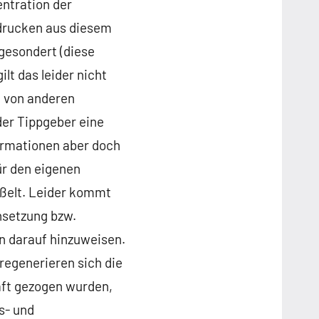
entration der
 drucken aus diesem
gesondert (diese
lt das leider nicht
n von anderen
 der Tippgeber eine
ormationen aber doch
ür den eigenen
ißelt. Leider kommt
nsetzung bzw.
n darauf hinzuweisen.
regenerieren sich die
ft gezogen wurden,
s- und