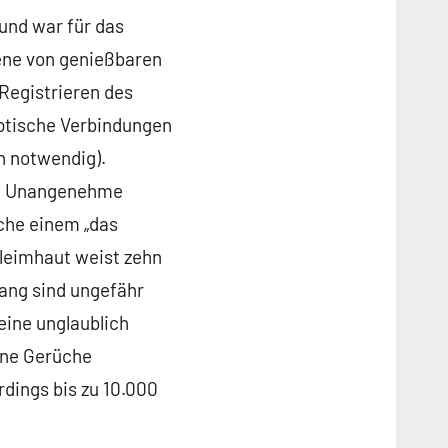
 und war für das
bene von genießbaren
Registrieren des
aptische Verbindungen
n notwendig).
m. Unangenehme
che einem „das
leimhaut weist zehn
lang sind ungefähr
eine unglaublich
ene Gerüche
dings bis zu 10.000