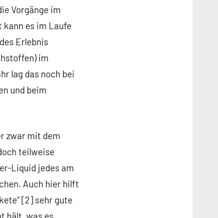
die Vorgänge im
t kann es im Laufe
des Erlebnis
hstoffen) im
hr lag das noch bei
ten und beim
er zwar mit dem
och teilweise
eer-Liquid jedes am
en. Auch hier hilft
ete“ [2] sehr gute
t hält, was es