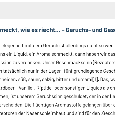
meckt, wie es riecht… – Geruchs- und Ge
ckt, wie es riecht… – Geruchs- und Geschmackssinn
„gewürzt“
gelegenheit mit dem Geruch ist allerdings nicht so weit
 Basis der Aromen
ns ein Liquid, ein Aroma schmeckt, dann haben wir da
eignet…
ssinn zu verdanken. Unser Geschmackssinn (Rezeptoren
it mir Spricht – Haltbarkeit
h tatsächlich nur in der Lagen, fünf grundlegende Ges
ifung
cheiden: süß, sauer, salzig, bitter und umami[1]. Das, 
rdbeer-, Vanille-, Riptide- oder sonstigen Liquids als c
, ist unserem Geruchssinn geschuldet, der in der Lage
nterscheiden. Die flüchtigen Aromastoffe gelangen über
zeptoren der Nasenschleimhaut und sind für den „Gesc