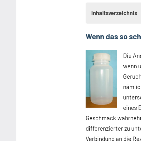
Inhaltsverzeichnis
Wenn das so sch
Wenn das so schme
Liquid ordentlich 
Die An
Aromastoffe – die
wenn u
Nicht alles ist ge
Geruch
Wenn der Joghurt m
nämlic
Die Mär von der Re
unters
eines E
Geschmack wahrnehmen
differenzierter zu u
Verbindung an die Re