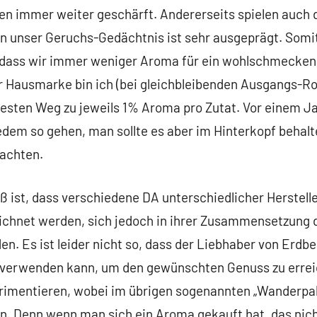
 immer weiter geschärft. Andererseits spielen auch 
nn unser Geruchs-Gedächtnis ist sehr ausgeprägt. Somi
 dass wir immer weniger Aroma für ein wohlschmecken
r Hausmarke bin ich (bei gleichbleibenden Ausgangs-Ro
esten Weg zu jeweils 1% Aroma pro Zutat. Vor einem Ja
edem so gehen, man sollte es aber im Hinterkopf behal
eachten.
ß ist, dass verschiedene DA unterschiedlicher Herstell
chnet werden, sich jedoch in ihrer Zusammensetzung d
en. Es ist leider nicht so, dass der Liebhaber von Erdb
 verwenden kann, um den gewünschten Genuss zu erreich
perimentieren, wobei im übrigen sogenannten „Wanderpak
n. Denn wenn man sich ein Aroma gekauft hat, das nich