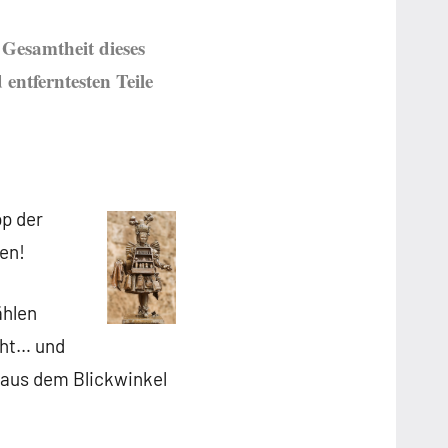
 Gesamtheit dieses
 entferntesten Teile
pp der
len!
ählen
cht… und
n aus dem Blickwinkel