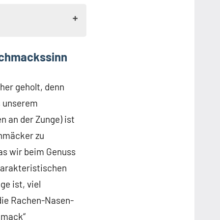
schmackssinn
 her geholt, denn
s unserem
 an der Zunge) ist
chmäcker zu
was wir beim Genuss
harakteristischen
 ist, viel
 die Rachen-Nasen-
hmack“