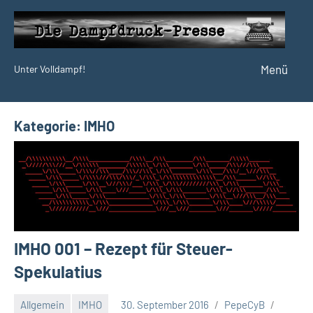
Zum
Inhalt
springen
Menü
Unter Volldampf!
Die
Dampfdruck-
Presse
Kategorie:
IMHO
IMHO 001 – Rezept für Steuer-
Spekulatius
Allgemein
IMHO
30. September 2016
PepeCyB