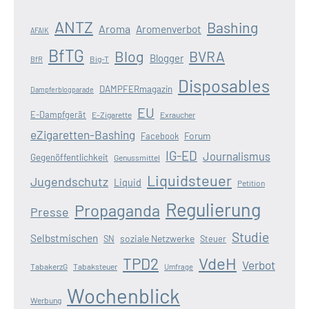
ANTZ
Bashing
Aroma
Aromenverbot
AFAIK
BfTG
Blog
BVRA
Blogger
Big-T
BfR
Disposables
DAMPFERmagazin
Dampferblogparade
EU
E-Dampfgerät
E-Zigarette
Exraucher
eZigaretten-Bashing
Forum
Facebook
IG-ED
Journalismus
Gegenöffentlichkeit
Genussmittel
Liquidsteuer
Jugendschutz
Liquid
Petition
Regulierung
Propaganda
Presse
Studie
Selbstmischen
soziale Netzwerke
SN
Steuer
VdeH
TPD2
Verbot
TabakerzG
Tabaksteuer
Umfrage
Wochenblick
Werbung