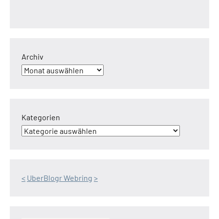
Archiv
Kategorien
<
UberBlogr Webring
>