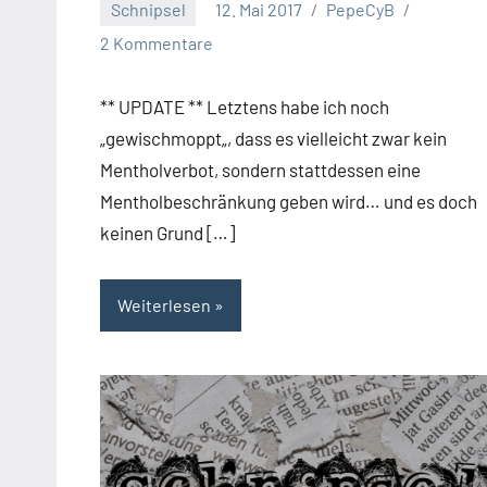
Schnipsel
12. Mai 2017
PepeCyB
2 Kommentare
** UPDATE ** Letztens habe ich noch
„gewischmoppt„, dass es vielleicht zwar kein
Mentholverbot, sondern stattdessen eine
Mentholbeschränkung geben wird… und es doch
keinen Grund […]
Weiterlesen