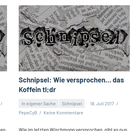
:
Schnipsel: Wie versprochen… das
Koffein tl;dr
In eigener Sache
Schnipsel
18. Juli 2017
PepeCyB
Keine Kommentare
gen
Wie im letzten Wischmopp versprochen, gibt es nun