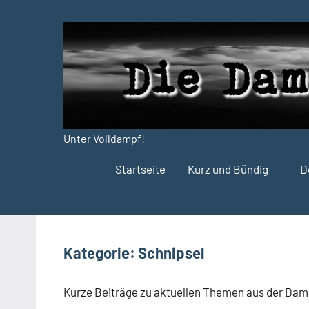
Zum
Inhalt
springen
Unter Volldampf!
Die
Startseite
Kurz und Bündig
D
Dampfdruck-
Presse
Kategorie:
Schnipsel
Kurze Beiträge zu aktuellen Themen aus der Da