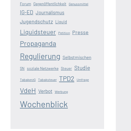
Forum
Gegenöffentlichkeit
Genussmittel
IG-ED
Journalismus
Jugendschutz
Liquid
Liquidsteuer
Presse
Petition
Propaganda
Regulierung
Selbstmischen
Studie
soziale Netzwerke
SN
Steuer
TPD2
TabakerzG
Tabaksteuer
Umfrage
VdeH
Verbot
Werbung
Wochenblick