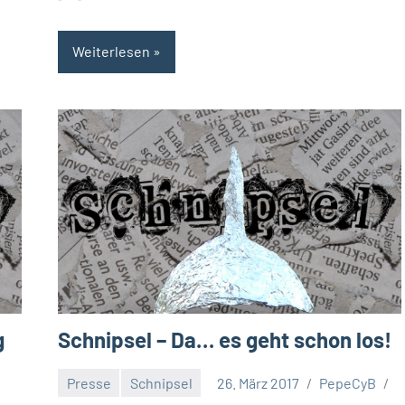
Weiterlesen
g
Schnipsel – Da… es geht schon los!
Presse
Schnipsel
26. März 2017
PepeCyB