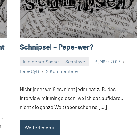
ht
Schnipsel – Pepe-wer?
In eigener Sache
Schnipsel
3. März 2017
PepeCyB
2 Kommentare
Nicht jeder weiß es, nicht jeder hat z. B. das
Interview mit mir gelesen, wo ich das aufkläre…
nicht die ganze Welt (aber schon ne […]
VO
n
Weiterlesen