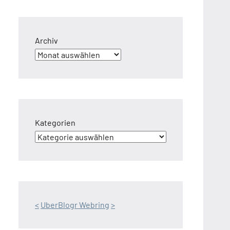
Archiv
Kategorien
<
UberBlogr Webring
>