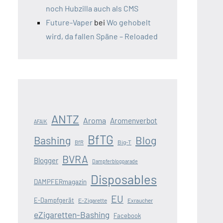
noch Hubzilla auch als CMS
Future-Vaper
bei
Wo gehobelt
wird, da fallen Späne – Reloaded
ANTZ
Aroma
Aromenverbot
AFAIK
BfTG
Blog
Bashing
Big-T
BfR
BVRA
Blogger
Dampferblogparade
Disposables
DAMPFERmagazin
EU
E-Dampfgerät
E-Zigarette
Exraucher
eZigaretten-Bashing
Facebook