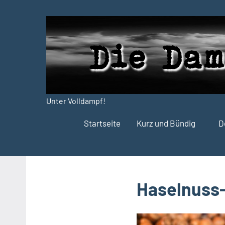
Zum
Inhalt
springen
Unter Volldampf!
Die
Startseite
Kurz und Bündig
D
Dampfdruck-
Presse
Haselnuss