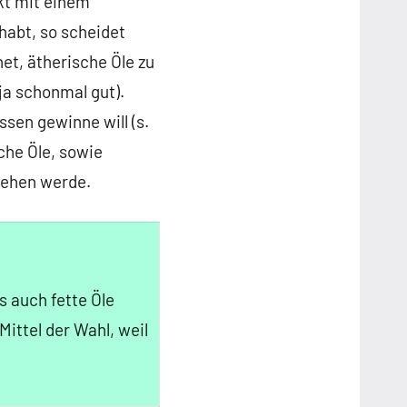
akt mit einem
habt, so scheidet
et, ätherische Öle zu
 ja schonmal gut).
ssen gewinne will (s.
sche Öle, sowie
gehen werde.
 auch fette Öle
Mittel der Wahl, weil