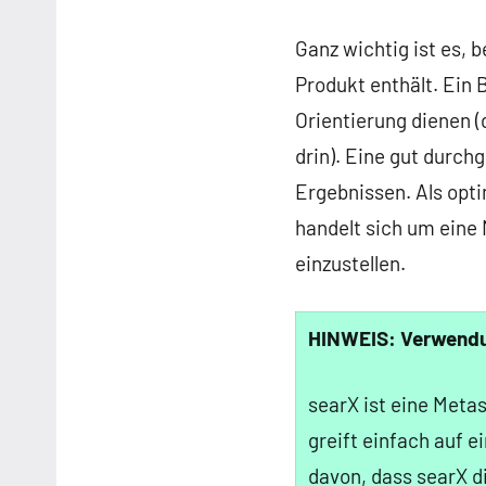
Ganz wichtig ist es, 
Produkt enthält. Ein B
Orientierung dienen (
drin). Eine gut durc
Ergebnissen. Als opti
handelt sich um eine 
einzustellen.
HINWEIS: Verwendu
searX ist eine Meta
greift einfach auf e
davon, dass searX d