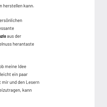
 herstellen kann.
ersönlichen
essante
zis
aus der
selnuss herantaste
 ob meine Idee
leicht ein paar
it mir und den Lesern
eizutragen, kann