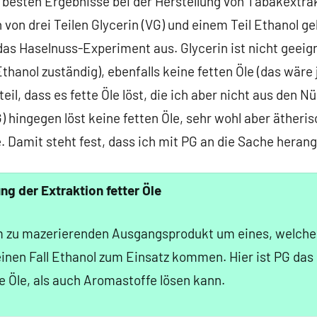
ie besten Ergebnisse bei der Herstellung von Tabakextr
on drei Teilen Glycerin (VG) und einem Teil Ethanol ge
das Haselnuss-Experiment aus. Glycerin ist nicht geeign
Ethanol zuständig), ebenfalls keine fetten Öle (das wäre
il, dass es fette Öle löst, die ich aber nicht aus den Nü
G) hingegen löst keine fetten Öle, sehr wohl aber ätheri
. Damit steht fest, dass ich mit PG an die Sache heran
g der Extraktion fetter Öle
m zu mazerierenden Ausgangsprodukt um eines, welches
keinen Fall Ethanol zum Einsatz kommen. Hier ist PG das 
e Öle, als auch Aromastoffe lösen kann.