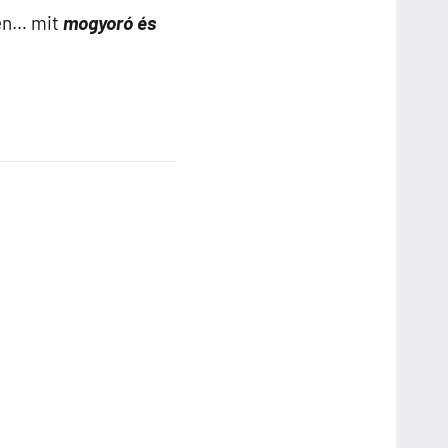
hen… mit
mogyoró és