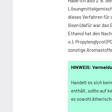
Habe ich also z. B. d
Lösungmittelgemisch v
dieses Verfahren für 
lösen (dafür war das 
Ethanol hat den Nachte
o.). Propylenglycol (P
sonstige Aromastoffe
HINWEIS: Vermeidun
Handelt es sich bei
enthält, sollte auf 
es sowohl ätherisch