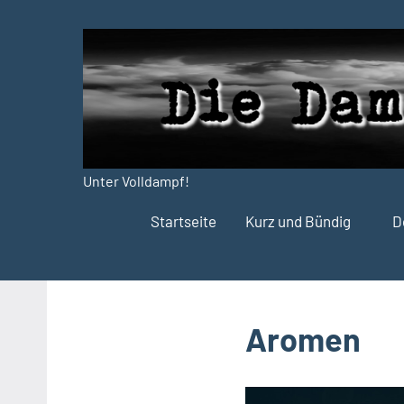
Zum
Inhalt
springen
Unter Volldampf!
Die
Startseite
Kurz und Bündig
D
Dampfdruck-
Presse
Aromen