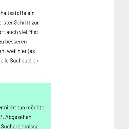
haltsstoffe ein
erster Schritt zur
ft auch viel Mist
zu besseren
, weil hier (es
olle Suchquellen
r nicht tun möchte,
e/
. Abgesehen
ie Suchergebnisse