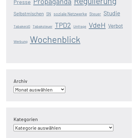
Regulierung
Propaganda
Presse
Studie
Selbstmischen
soziale Netzwerke
SN
Steuer
VdeH
TPD2
Verbot
TabakerzG
Tabaksteuer
Umfrage
Wochenblick
Werbung
Archiv
Kategorien