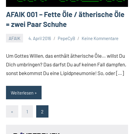
AFAIK 001 – Fette Öle / ätherische Öle
= zwei Paar Schuhe
AFAIK
4. April 2016
PepeCyB
Keine Kommentare
Um Gottes Willen, das enthält ätherische Öle… willst Du
Dich umbringen? Das darfst Du auf keinen Fall dampfen,
sonst bekommst Du eine Lipidpneumonie! So, oder […]
Weiterlesen
Seitennummerierung
Vorherige
«
1
2
Beiträge
der