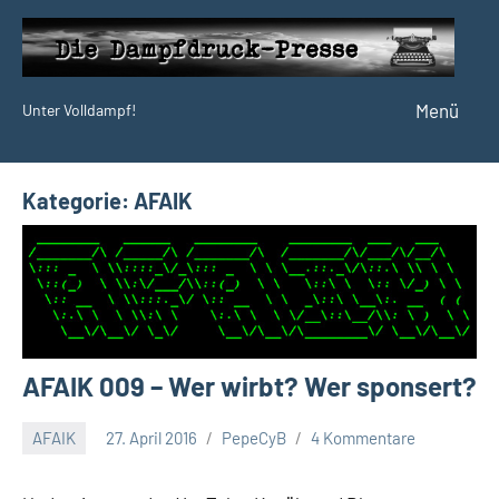
Zum
Inhalt
springen
Menü
Unter Volldampf!
Die
Dampfdruck-
Presse
Kategorie:
AFAIK
AFAIK 009 – Wer wirbt? Wer sponsert?
AFAIK
27. April 2016
PepeCyB
4 Kommentare