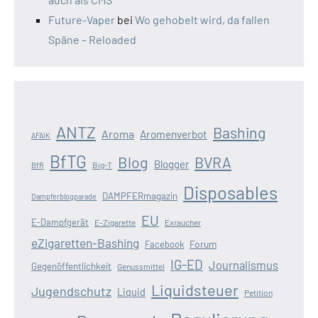
Future-Vaper
bei
Wo gehobelt wird, da fallen
Späne – Reloaded
ANTZ
Bashing
Aroma
Aromenverbot
AFAIK
BfTG
Blog
BVRA
Blogger
Big-T
BfR
Disposables
DAMPFERmagazin
Dampferblogparade
EU
E-Dampfgerät
E-Zigarette
Exraucher
eZigaretten-Bashing
Forum
Facebook
IG-ED
Journalismus
Gegenöffentlichkeit
Genussmittel
Liquidsteuer
Jugendschutz
Liquid
Petition