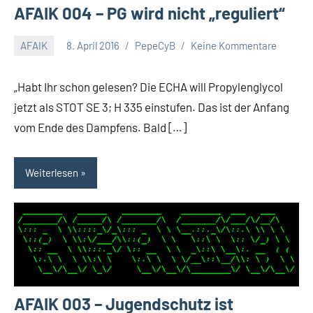
AFAIK 004 – PG wird nicht „reguliert“
AFAIK
8. April 2016
PepeCyB
Keine Kommentare
„Habt Ihr schon gelesen? Die ECHA will Propylenglycol
jetzt als STOT SE 3; H 335 einstufen. Das ist der Anfang
vom Ende des Dampfens. Bald […]
Weiterlesen
AFAIK 003 – Jugendschutz ist