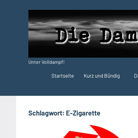
Zum
Inhalt
springen
Unter Volldampf!
Die
Startseite
Kurz und Bündig
D
Dampfdruck-
Presse
Schlagwort:
E-Zigarette