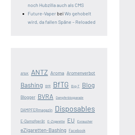
noch Hubzilla auch als CMS
Future-Vaper
bei
Wo gehobelt
wird, da fallen Späne – Reloaded
ANTZ
Aroma
Aromenverbot
AFAIK
BfTG
Blog
Bashing
Big-T
BfR
BVRA
Blogger
Dampferblogparade
Disposables
DAMPFERmagazin
EU
E-Dampfgerät
E-Zigarette
Exraucher
eZigaretten-Bashing
Facebook