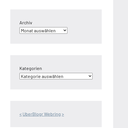
Archiv
Kategorien
<
UberBlogr Webring
>