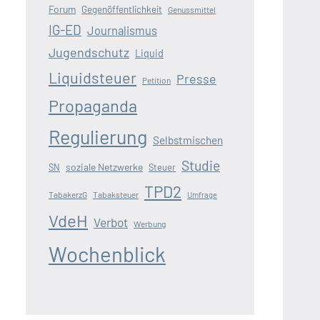
Forum
Gegenöffentlichkeit
Genussmittel
IG-ED
Journalismus
Jugendschutz
Liquid
Liquidsteuer
Presse
Petition
Propaganda
Regulierung
Selbstmischen
Studie
soziale Netzwerke
SN
Steuer
TPD2
TabakerzG
Tabaksteuer
Umfrage
VdeH
Verbot
Werbung
Wochenblick