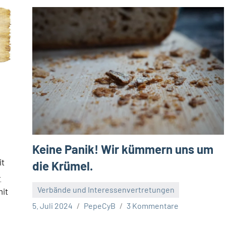
Keine Panik! Wir kümmern uns um
it
die Krümel.
-
Verbände und Interessenvertretungen
mit
5. Juli 2024
PepeCyB
3 Kommentare