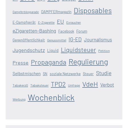
Disposables
DAMPFERmagazin
Dampferblogparade
EU
E-Dampfgerät
E-Zigarette
Exraucher
eZigaretten-Bashing
Forum
Facebook
IG-ED
Journalismus
Gegenöffentlichkeit
Genussmittel
Liquidsteuer
Jugendschutz
Liquid
Petition
Regulierung
Propaganda
Presse
Studie
Selbstmischen
soziale Netzwerke
SN
Steuer
VdeH
TPD2
Verbot
TabakerzG
Tabaksteuer
Umfrage
Wochenblick
Werbung