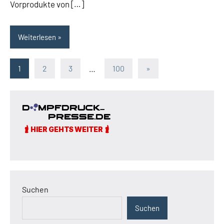
Vorprodukte von […]
Weiterlesen
Seitennummerierung
Nächste
1
2
3
…
100
»
Beiträge
der
Beiträge
Suchen
Suchen