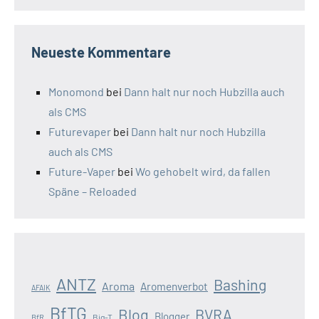
Neueste Kommentare
Monomond
bei
Dann halt nur noch Hubzilla auch
als CMS
Futurevaper
bei
Dann halt nur noch Hubzilla
auch als CMS
Future-Vaper
bei
Wo gehobelt wird, da fallen
Späne – Reloaded
ANTZ
Bashing
Aroma
Aromenverbot
AFAIK
BfTG
Blog
BVRA
Blogger
Big-T
BfR