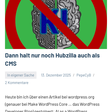
Dann halt nur noch Hubzilla auch als
CMS
In eigener Sache
13. Dezember 2025
PepeCyB
2 Kommentare
Heute bin ich über einen Artikel bei wordpress.org
(genauer bei Make WordPress Core … das WordPress
Developer Blog) gestolpert: AI as a WordPress