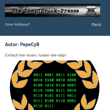
Zum
Inhalt
springen
Menü
Unter Volldampf!
Die
Dampfdruck-
Presse
Autor:
PepeCyB
Einfach hier lesen: /ueber-die-ddp/