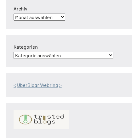
Archiv
Kategorien
<
UberBlogr Webring
>