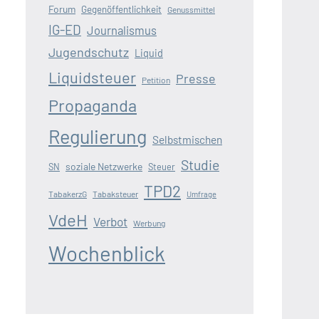
Forum
Gegenöffentlichkeit
Genussmittel
IG-ED
Journalismus
Jugendschutz
Liquid
Liquidsteuer
Presse
Petition
Propaganda
Regulierung
Selbstmischen
Studie
soziale Netzwerke
SN
Steuer
TPD2
TabakerzG
Tabaksteuer
Umfrage
VdeH
Verbot
Werbung
Wochenblick