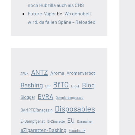
noch Hubzilla auch als CMS
Future-Vaper
bei
Wo gehobelt
wird, da fallen Späne – Reloaded
ANTZ
Aroma
Aromenverbot
AFAIK
BfTG
Blog
Bashing
Big-T
BfR
BVRA
Blogger
Dampferblogparade
Disposables
DAMPFERmagazin
EU
E-Dampfgerät
E-Zigarette
Exraucher
eZigaretten-Bashing
Facebook