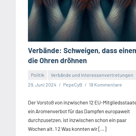
Verbände: Schweigen, dass eine
die Ohren dröhnen
Politik
Verbände und Interessenvertretungen
29. Juni 2024
PepeCyB
18 Kommentare
Der Vorstoß von inzwischen 12 EU-Mitgliedsstaat
ein Aromenverbot für das Dampfen europaweit
durchzusetzen, ist inzwischen schon ein paar
Wochen alt. 1 2 Was konnten wir […]