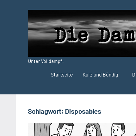
Zum
Inhalt
springen
Unter Volldampf!
Die
Startseite
Kurz und Bündig
D
Dampfdruck-
Presse
Schlagwort:
Disposables