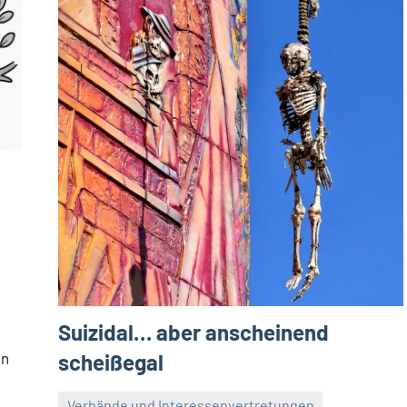
Suizidal… aber anscheinend
scheißegal
en
Verbände und Interessenvertretungen