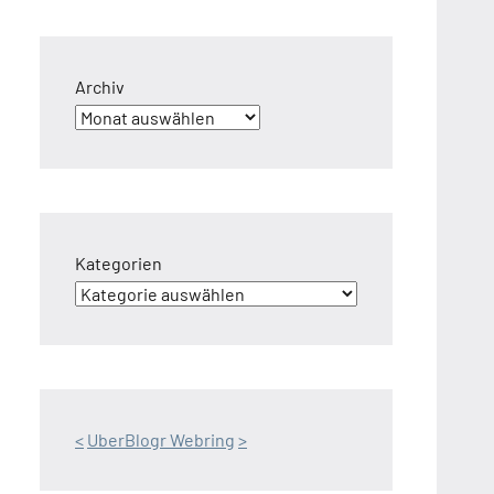
Archiv
Kategorien
<
UberBlogr Webring
>