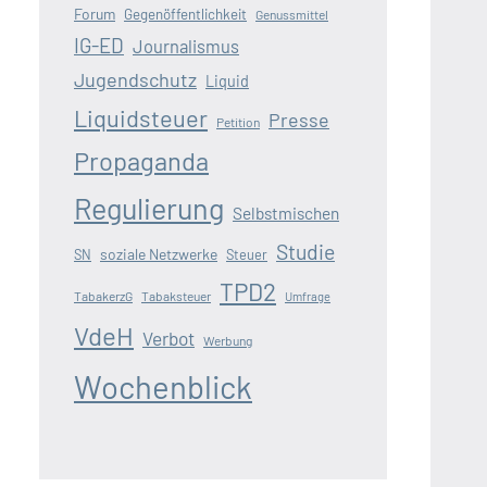
Forum
Gegenöffentlichkeit
Genussmittel
IG-ED
Journalismus
Jugendschutz
Liquid
Liquidsteuer
Presse
Petition
Propaganda
Regulierung
Selbstmischen
Studie
soziale Netzwerke
SN
Steuer
TPD2
TabakerzG
Tabaksteuer
Umfrage
VdeH
Verbot
Werbung
Wochenblick