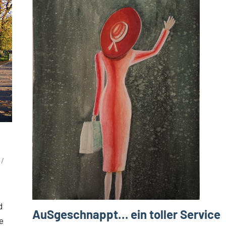
d
AuSgeschnappt… ein toller Service
e