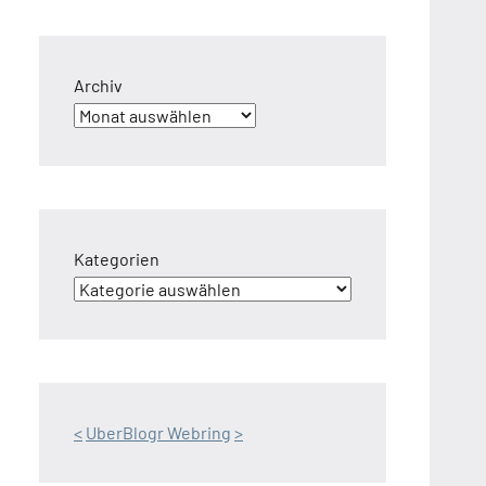
Archiv
Kategorien
<
UberBlogr Webring
>