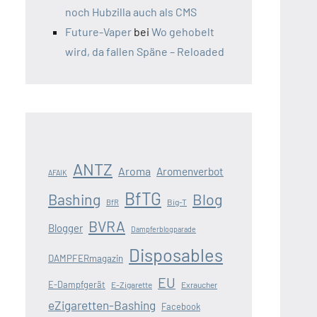
noch Hubzilla auch als CMS
Future-Vaper
bei
Wo gehobelt
wird, da fallen Späne – Reloaded
ANTZ
Aroma
Aromenverbot
AFAIK
BfTG
Blog
Bashing
Big-T
BfR
BVRA
Blogger
Dampferblogparade
Disposables
DAMPFERmagazin
EU
E-Dampfgerät
E-Zigarette
Exraucher
eZigaretten-Bashing
Facebook