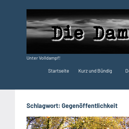
Zum
Inhalt
springen
Unter Volldampf!
Die
Startseite
Kurz und Bündig
D
Dampfdruck-
Presse
Schlagwort:
Gegenöffentlichkeit