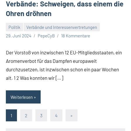
Verbände: Schweigen, dass einem die
Ohren dröhnen
Politik
Verbände und Interessenvertretungen
29. Juni 2024
PepeCyB
18 Kommentare
Der Vorstoß von inzwischen 12 EU-Mitgliedsstaaten, ein
Aromenverbot für das Dampfen europaweit
durchzusetzen, ist inzwischen schon ein paar Wochen
alt. 1 2 Was konnten wir […]
Weiterlesen
Seitennummerierung
Nächste
1
2
3
4
»
Beiträge
der