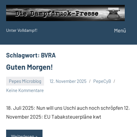
Zum
Inhalt
springen
Menü
Unter Volldampf!
Die
Dampfdruck-
Presse
Schlagwort:
BVRA
Guten Morgen!
Pepes Microblog
12. November 2025
PepeCyB
Keine Kommentare
18. Juli 2025: Nun will uns Uschi auch noch schröpfen 12.
November 2025: EU Tabaksteuerpläne kwt
Weiterlesen