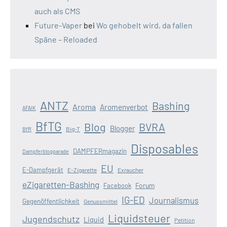
auch als CMS
Future-Vaper
bei
Wo gehobelt wird, da fallen
Späne – Reloaded
ANTZ
Bashing
Aroma
Aromenverbot
AFAIK
BfTG
Blog
BVRA
Blogger
Big-T
BfR
Disposables
DAMPFERmagazin
Dampferblogparade
EU
E-Dampfgerät
E-Zigarette
Exraucher
eZigaretten-Bashing
Forum
Facebook
IG-ED
Journalismus
Gegenöffentlichkeit
Genussmittel
Liquidsteuer
Jugendschutz
Liquid
Petition