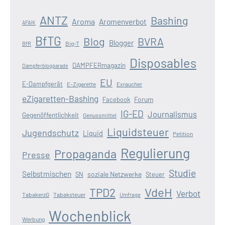
ANTZ
Bashing
Aroma
Aromenverbot
AFAIK
BfTG
Blog
BVRA
Blogger
Big-T
BfR
Disposables
DAMPFERmagazin
Dampferblogparade
EU
E-Dampfgerät
E-Zigarette
Exraucher
eZigaretten-Bashing
Forum
Facebook
IG-ED
Journalismus
Gegenöffentlichkeit
Genussmittel
Liquidsteuer
Jugendschutz
Liquid
Petition
Regulierung
Propaganda
Presse
Studie
Selbstmischen
soziale Netzwerke
SN
Steuer
VdeH
TPD2
Verbot
TabakerzG
Tabaksteuer
Umfrage
Wochenblick
Werbung