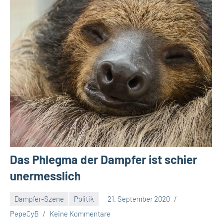
Das Phlegma der Dampfer ist schier
unermesslich
Dampfer-Szene
Politik
21. September 2020
PepeCyB
Keine Kommentare