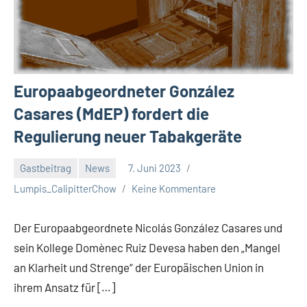
Europaabgeordneter González
Casares (MdEP) fordert die
Regulierung neuer Tabakgeräte
Gastbeitrag
News
7. Juni 2023
Lumpis_CalipitterChow
Keine Kommentare
Der Europaabgeordnete Nicolás González Casares und
sein Kollege Domènec Ruiz Devesa haben den „Mangel
an Klarheit und Strenge“ der Europäischen Union in
ihrem Ansatz für […]