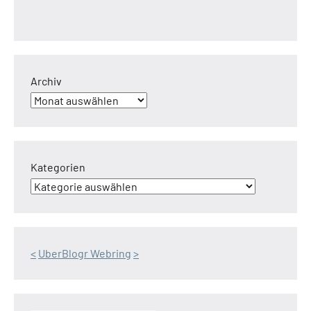
Archiv
Kategorien
<
UberBlogr Webring
>