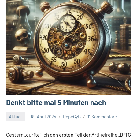
Denkt bitte mal 5 Minuten nach
Aktuell
18. April 2024
PepeCyB
11 Kommentare
Gestern „durfte“ ich den ersten Teil der Artikelreihe „BfTG