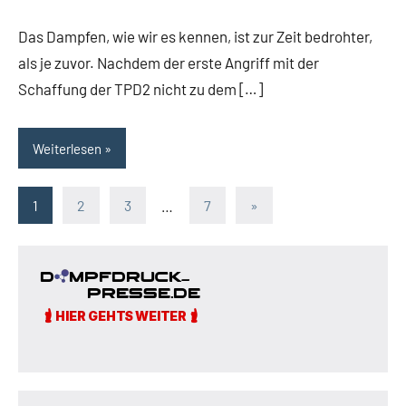
Das Dampfen, wie wir es kennen, ist zur Zeit bedrohter,
als je zuvor. Nachdem der erste Angriff mit der
Schaffung der TPD2 nicht zu dem […]
Weiterlesen
Seitennummerierung
Nächste
1
2
3
…
7
»
Beiträge
der
Beiträge