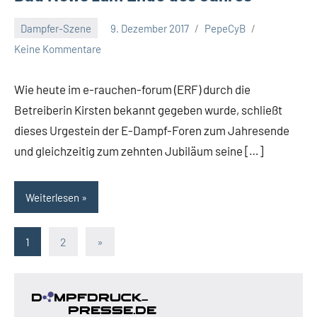
Dampfer-Szene
9. Dezember 2017
PepeCyB
Keine Kommentare
Wie heute im e-rauchen-forum (ERF) durch die
Betreiberin Kirsten bekannt gegeben wurde, schließt
dieses Urgestein der E-Dampf-Foren zum Jahresende
und gleichzeitig zum zehnten Jubiläum seine […]
Weiterlesen
Seitennummerierung
Nächste
1
2
»
Beiträge
der
Beiträge