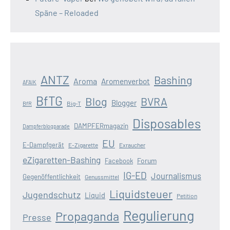
Späne – Reloaded
ANTZ
Bashing
Aroma
Aromenverbot
AFAIK
BfTG
Blog
BVRA
Blogger
Big-T
BfR
Disposables
DAMPFERmagazin
Dampferblogparade
EU
E-Dampfgerät
E-Zigarette
Exraucher
eZigaretten-Bashing
Forum
Facebook
IG-ED
Journalismus
Gegenöffentlichkeit
Genussmittel
Liquidsteuer
Jugendschutz
Liquid
Petition
Regulierung
Propaganda
Presse