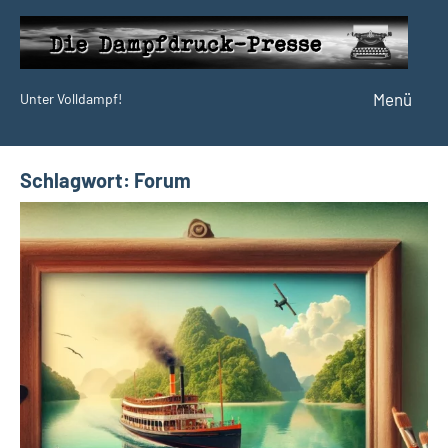
Zum
Inhalt
springen
Menü
Unter Volldampf!
Die
Dampfdruck-
Presse
Schlagwort:
Forum