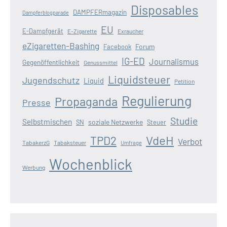
Disposables
DAMPFERmagazin
Dampferblogparade
EU
E-Dampfgerät
E-Zigarette
Exraucher
eZigaretten-Bashing
Forum
Facebook
IG-ED
Journalismus
Gegenöffentlichkeit
Genussmittel
Liquidsteuer
Jugendschutz
Liquid
Petition
Regulierung
Propaganda
Presse
Studie
Selbstmischen
soziale Netzwerke
SN
Steuer
VdeH
TPD2
Verbot
TabakerzG
Tabaksteuer
Umfrage
Wochenblick
Werbung