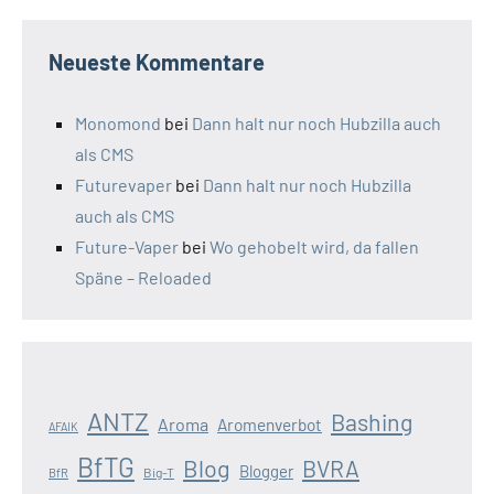
Neueste Kommentare
Monomond
bei
Dann halt nur noch Hubzilla auch
als CMS
Futurevaper
bei
Dann halt nur noch Hubzilla
auch als CMS
Future-Vaper
bei
Wo gehobelt wird, da fallen
Späne – Reloaded
ANTZ
Bashing
Aroma
Aromenverbot
AFAIK
BfTG
Blog
BVRA
Blogger
Big-T
BfR