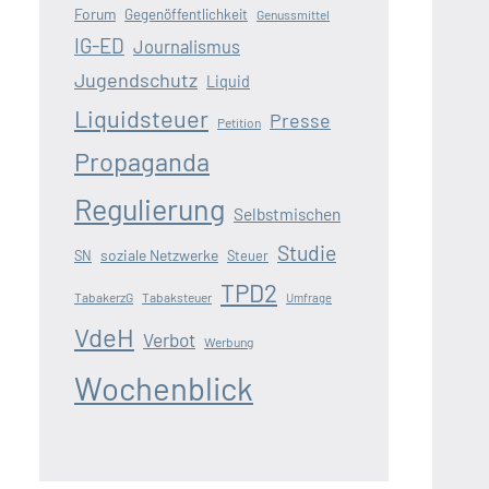
Forum
Gegenöffentlichkeit
Genussmittel
IG-ED
Journalismus
Jugendschutz
Liquid
Liquidsteuer
Presse
Petition
Propaganda
Regulierung
Selbstmischen
Studie
soziale Netzwerke
SN
Steuer
TPD2
TabakerzG
Tabaksteuer
Umfrage
VdeH
Verbot
Werbung
Wochenblick