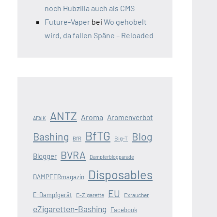
noch Hubzilla auch als CMS
Future-Vaper
bei
Wo gehobelt
wird, da fallen Späne – Reloaded
ANTZ
Aroma
Aromenverbot
AFAIK
BfTG
Blog
Bashing
Big-T
BfR
BVRA
Blogger
Dampferblogparade
Disposables
DAMPFERmagazin
EU
E-Dampfgerät
E-Zigarette
Exraucher
eZigaretten-Bashing
Facebook