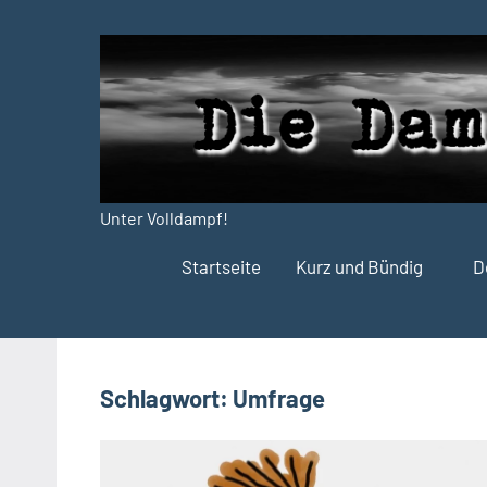
Zum
Inhalt
springen
Unter Volldampf!
Die
Startseite
Kurz und Bündig
D
Dampfdruck-
Presse
Schlagwort:
Umfrage