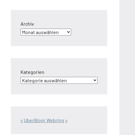
Archiv
Kategorien
<
UberBlogr Webring
>