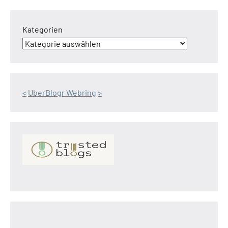
Kategorien
<
UberBlogr Webring
>