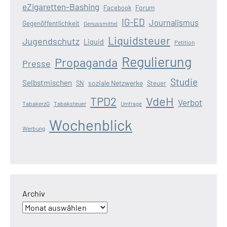
eZigaretten-Bashing
Forum
Facebook
IG-ED
Journalismus
Gegenöffentlichkeit
Genussmittel
Liquidsteuer
Jugendschutz
Liquid
Petition
Regulierung
Propaganda
Presse
Studie
Selbstmischen
soziale Netzwerke
SN
Steuer
VdeH
TPD2
Verbot
TabakerzG
Tabaksteuer
Umfrage
Wochenblick
Werbung
Archiv