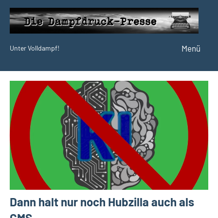
Zum
Inhalt
springen
Menü
Unter Volldampf!
Die
Dampfdruck-
Presse
Dann halt nur noch Hubzilla auch als
CMS