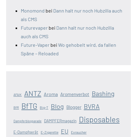
Monomond
bei
Dann halt nur noch Hubzilla auch
als CMS
Futurevaper
bei
Dann halt nur noch Hubzilla
auch als CMS
Future-Vaper
bei
Wo gehobelt wird, da fallen
Späne – Reloaded
ANTZ
Bashing
Aroma
Aromenverbot
AFAIK
BfTG
Blog
BVRA
Blogger
Big-T
BfR
Disposables
DAMPFERmagazin
Dampferblogparade
EU
E-Dampfgerät
E-Zigarette
Exraucher