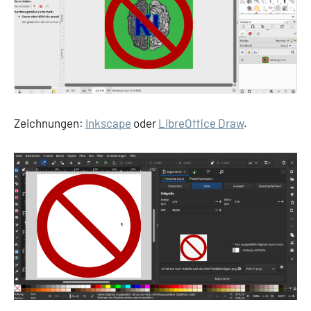
Zeichnungen:
Inkscape
oder
LibreOffice Draw
.