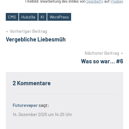
Titelbild: Bearbeitung des Bildes von
Seanbatty
auf
Pixabay
CMS
Hubzilla
KI
WordPress
Schlagwörter
Beitrags-
Vorheriger Beitrag
Vergebliche Liebesmüh
Navigation
Nächster Beitrag
Was so war… #6
2 Kommentare
Futurevaper
sagt:
14. Dezember 2025 um 14:25 Uhr