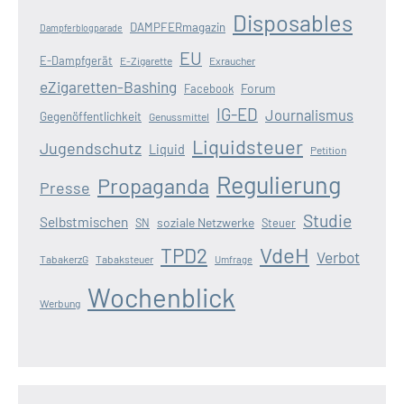
Disposables
DAMPFERmagazin
Dampferblogparade
EU
E-Dampfgerät
E-Zigarette
Exraucher
eZigaretten-Bashing
Forum
Facebook
IG-ED
Journalismus
Gegenöffentlichkeit
Genussmittel
Liquidsteuer
Jugendschutz
Liquid
Petition
Regulierung
Propaganda
Presse
Studie
Selbstmischen
soziale Netzwerke
SN
Steuer
VdeH
TPD2
Verbot
TabakerzG
Tabaksteuer
Umfrage
Wochenblick
Werbung