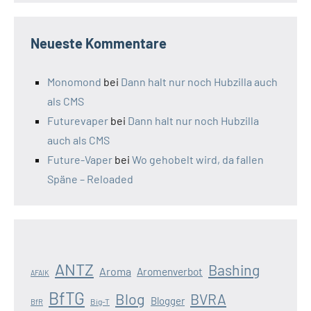
Neueste Kommentare
Monomond
bei
Dann halt nur noch Hubzilla auch
als CMS
Futurevaper
bei
Dann halt nur noch Hubzilla
auch als CMS
Future-Vaper
bei
Wo gehobelt wird, da fallen
Späne – Reloaded
ANTZ
Bashing
Aroma
Aromenverbot
AFAIK
BfTG
Blog
BVRA
Blogger
Big-T
BfR