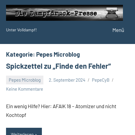
Zum
Inhalt
springen
Menü
Unter Volldampf!
Die
Dampfdruck-
Presse
Kategorie:
Pepes Microblog
Spickzettel zu „Finde den Fehler“
Pepes Microblog
2. September 2024
PepeCyB
Keine Kommentare
Ein wenig Hilfe? Hier: AFAIK 18 – Atomizer und nicht
Kochtopf
Weiterlesen