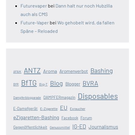
Futurevaper
bei
Dann halt nur noch Hubzilla
auch als CMS
Future-Vaper
bei
Wo gehobelt wird, da fallen
Späne – Reloaded
ANTZ
Bashing
Aroma
Aromenverbot
AFAIK
BfTG
Blog
BVRA
Blogger
Big-T
BfR
Disposables
DAMPFERmagazin
Dampferblogparade
EU
E-Dampfgerät
E-Zigarette
Exraucher
eZigaretten-Bashing
Forum
Facebook
IG-ED
Journalismus
Gegenöffentlichkeit
Genussmittel