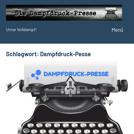
Zum
Inhalt
springen
Menü
Unter Volldampf!
Die
Dampfdruck-
Presse
Schlagwort:
Dampfdruck-Pesse