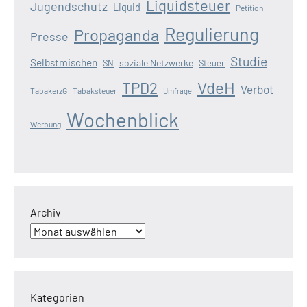
Liquidsteuer
Jugendschutz
Liquid
Petition
Regulierung
Propaganda
Presse
Studie
Selbstmischen
soziale Netzwerke
SN
Steuer
VdeH
TPD2
Verbot
TabakerzG
Tabaksteuer
Umfrage
Wochenblick
Werbung
Archiv
Kategorien