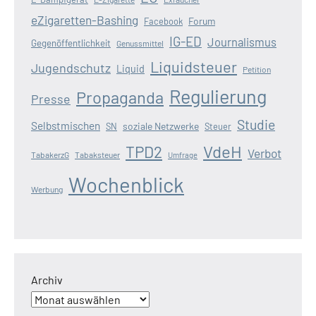
eZigaretten-Bashing
Forum
Facebook
IG-ED
Journalismus
Gegenöffentlichkeit
Genussmittel
Liquidsteuer
Jugendschutz
Liquid
Petition
Regulierung
Propaganda
Presse
Studie
Selbstmischen
soziale Netzwerke
SN
Steuer
VdeH
TPD2
Verbot
TabakerzG
Tabaksteuer
Umfrage
Wochenblick
Werbung
Archiv