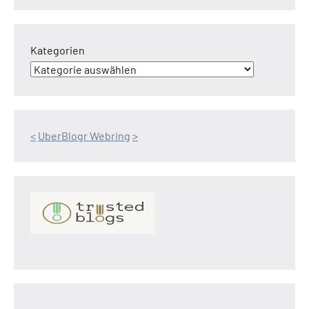
Kategorien
<
UberBlogr Webring
>