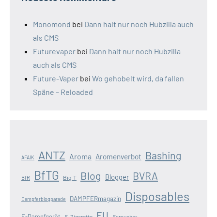
Monomond
bei
Dann halt nur noch Hubzilla auch
als CMS
Futurevaper
bei
Dann halt nur noch Hubzilla
auch als CMS
Future-Vaper
bei
Wo gehobelt wird, da fallen
Späne – Reloaded
ANTZ
Bashing
Aroma
Aromenverbot
AFAIK
BfTG
Blog
BVRA
Blogger
Big-T
BfR
Disposables
DAMPFERmagazin
Dampferblogparade
EU
E-Dampfgerät
E-Zigarette
Exraucher