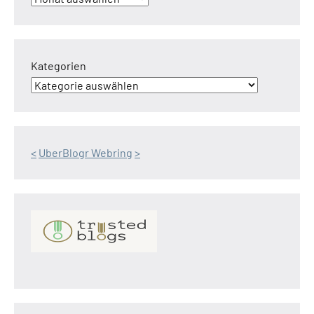
Kategorien
<
UberBlogr Webring
>