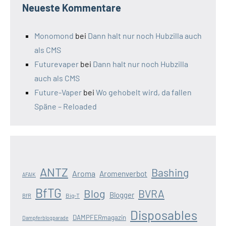
Neueste Kommentare
Monomond
bei
Dann halt nur noch Hubzilla auch
als CMS
Futurevaper
bei
Dann halt nur noch Hubzilla
auch als CMS
Future-Vaper
bei
Wo gehobelt wird, da fallen
Späne – Reloaded
ANTZ
Bashing
Aroma
Aromenverbot
AFAIK
BfTG
Blog
BVRA
Blogger
Big-T
BfR
Disposables
DAMPFERmagazin
Dampferblogparade