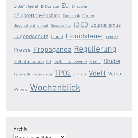
EU
E-Dampfgerät
E-Zigarette
Exraucher
eZigaretten-Bashing
Forum
Facebook
IG-ED
Journalismus
Gegenöffentlichkeit
Genussmittel
Liquidsteuer
Jugendschutz
Liquid
Petition
Regulierung
Propaganda
Presse
Studie
Selbstmischen
soziale Netzwerke
SN
Steuer
VdeH
TPD2
Verbot
TabakerzG
Tabaksteuer
Umfrage
Wochenblick
Werbung
Archiv