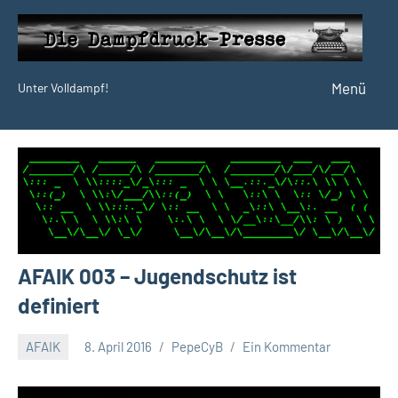
Zum
Inhalt
springen
Menü
Unter Volldampf!
Die
Dampfdruck-
Presse
AFAIK 003 – Jugendschutz ist
definiert
AFAIK
8. April 2016
PepeCyB
Ein Kommentar