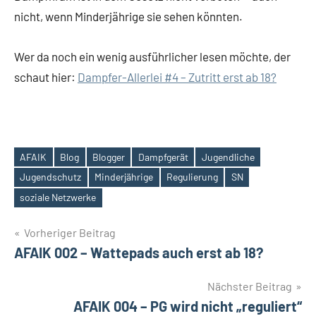
nicht, wenn Minderjährige sie sehen könnten.
Wer da noch ein wenig ausführlicher lesen möchte, der
schaut hier:
Dampfer-Allerlei #4 – Zutritt erst ab 18?
AFAIK
Blog
Blogger
Dampfgerät
Jugendliche
Jugendschutz
Minderjährige
Regulierung
SN
Schlagwörter
soziale Netzwerke
Beitrags-
Vorheriger Beitrag
AFAIK 002 – Wattepads auch erst ab 18?
Navigation
Nächster Beitrag
AFAIK 004 – PG wird nicht „reguliert“