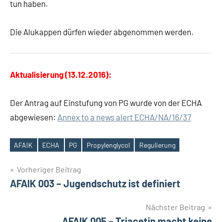
tun haben.
Die Alukappen dürfen wieder abgenommen werden.
Aktualisierung (13.12.2016):
Der Antrag auf Einstufung von PG wurde von der ECHA
abgewiesen:
Annex to a news alert ECHA/NA/16/37
AFAIK
ECHA
PG
Propylenglycol
Regulierung
Schlagwörter
Beitrags-
Vorheriger Beitrag
AFAIK 003 – Jugendschutz ist definiert
Navigation
Nächster Beitrag
AFAIK 005 – Triacetin macht keine