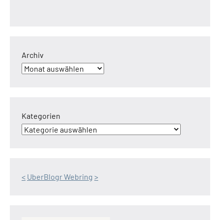
Archiv
Kategorien
<
UberBlogr Webring
>