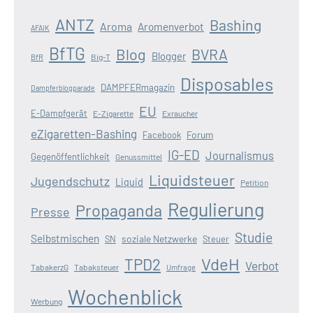
ANTZ
Bashing
Aroma
Aromenverbot
AFAIK
BfTG
Blog
BVRA
Blogger
Big-T
BfR
Disposables
DAMPFERmagazin
Dampferblogparade
EU
E-Dampfgerät
E-Zigarette
Exraucher
eZigaretten-Bashing
Forum
Facebook
IG-ED
Journalismus
Gegenöffentlichkeit
Genussmittel
Liquidsteuer
Jugendschutz
Liquid
Petition
Regulierung
Propaganda
Presse
Studie
Selbstmischen
soziale Netzwerke
SN
Steuer
VdeH
TPD2
Verbot
TabakerzG
Tabaksteuer
Umfrage
Wochenblick
Werbung