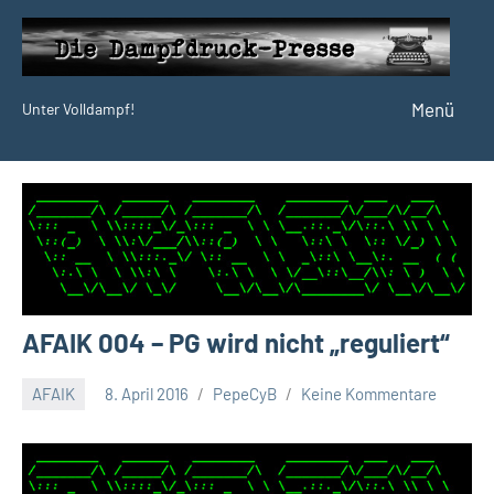
Zum
Inhalt
springen
Menü
Unter Volldampf!
Die
Dampfdruck-
Presse
AFAIK 004 – PG wird nicht „reguliert“
AFAIK
8. April 2016
PepeCyB
Keine Kommentare