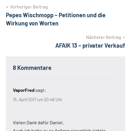
Beitrags-
Vorheriger Beitrag
Pepes Wischmopp – Petitionen und die
Navigation
Wirkung von Worten
Nächster Beitrag
AFAIK 13 – privater Verkauf
8 Kommentare
VaporFred
sagt:
15. April 2017 um 20:48 Uhr
Vielen Dank dafür Daniel.
Auch ich hatte zu es Anfang eigentlich richtig