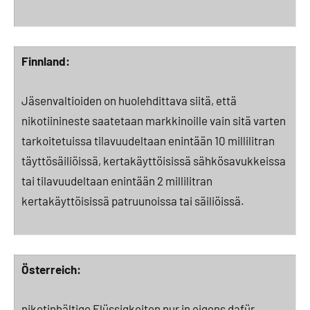
Finnland:
Jäsenvaltioiden on huolehdittava siitä, että
nikotiinineste saatetaan markkinoille vain sitä varten
tarkoitetuissa tilavuudeltaan enintään 10 millilitran
täyttösäiliöissä, kertakäyttöisissä sähkösavukkeissa
tai tilavuudeltaan enintään 2 millilitran
kertakäyttöisissä patruunoissa tai säiliöissä.
Österreich:
nikotinhältige Flüssigkeiten nur in eigens dafür