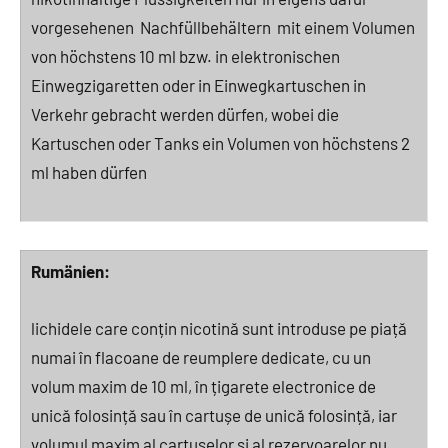
vorgesehenen Nachfüllbehältern mit einem Volumen
von höchstens 10 ml bzw. in elektronischen
Einwegzigaretten oder in Einwegkartuschen in
Verkehr gebracht werden dürfen, wobei die
Kartuschen oder Tanks ein Volumen von höchstens 2
ml haben dürfen
Rumänien:
lichidele care conțin nicotină sunt introduse pe piață
numai în flacoane de reumplere dedicate, cu un
volum maxim de 10 ml, în țigarete electronice de
unică folosință sau în cartușe de unică folosință, iar
volumul maxim al cartușelor și al rezervoarelor nu