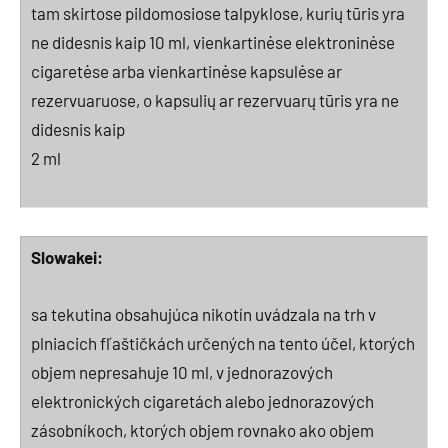
tam skirtose pildomosiose talpyklose, kurių tūris yra
ne didesnis kaip 10 ml, vienkartinėse elektroninėse
cigaretėse arba vienkartinėse kapsulėse ar
rezervuaruose, o kapsulių ar rezervuarų tūris yra ne
didesnis kaip
2 ml
Slowakei:
sa tekutina obsahujúca nikotín uvádzala na trh v
plniacich fľaštičkách určených na tento účel, ktorých
objem nepresahuje 10 ml, v jednorazových
elektronických cigaretách alebo jednorazových
zásobníkoch, ktorých objem rovnako ako objem