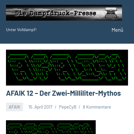
Zum
Inhalt
springen
Menü
Unter Volldampf!
Die
Dampfdruck-
Presse
AFAIK 12 – Der Zwei-Milliliter-Mythos
AFAIK
15. April 2017
PepeCyB
8 Kommentare