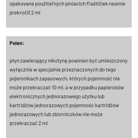
opakovane použiteľných plniacich fľaštičiek nesmie
prekročiť 2 ml
Polen:
płyn zawierający nikotynę powinien być umieszczony
wyłącznie w specjalnie przeznaczonych do tego
pojemnikach zapasowych, których pojemność nie
może przekraczać 10 ml, a w przypadku papierosów
elektronicznych jednorazowego użytku lub
kartridżów jednorazowych pojemność kartridżów
jednorazowych lub zbiorniczków nie może
przekraczać 2 ml