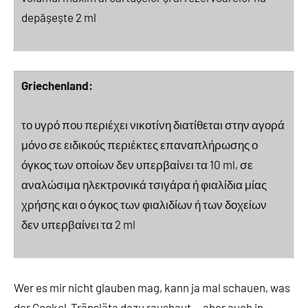
depășește 2 ml
Griechenland:
το υγρό που περιέχει νικοτίνη διατίθεται στην αγορά
μόνο σε ειδικούς περιέκτες επαναπλήρωσης ο
όγκος των οποίων δεν υπερβαίνει τα 10 ml, σε
αναλώσιμα ηλεκτρονικά τσιγάρα ή φιαλίδια μίας
χρήσης και ο όγκος των φιαλιδίων ή των δοχείων
δεν υπερβαίνει τα 2 ml
Wer es mir nicht glauben mag, kann ja mal schauen, was
der Gockel-Tränsläta dazu raushaut… aber auch in