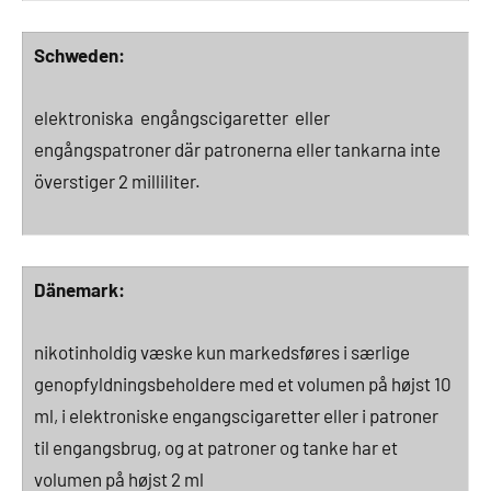
Schweden:
elektroniska engångscigaretter eller
engångspatroner där patronerna eller tankarna inte
överstiger 2 milliliter.
Dänemark:
nikotinholdig væske kun markedsføres i særlige
genopfyldningsbeholdere med et volumen på højst 10
ml, i elektroniske engangscigaretter eller i patroner
til engangsbrug, og at patroner og tanke har et
volumen på højst 2 ml