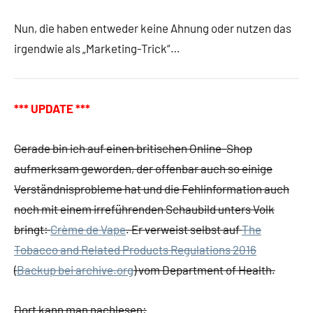
Nun, die haben entweder keine Ahnung oder nutzen das
irgendwie als „Marketing-Trick“…
*** UPDATE ***
Gerade bin ich auf einen britischen Online-Shop
aufmerksam geworden, der offenbar auch so einige
Verständnisprobleme hat und die Fehlinformation auch
noch mit einem irreführenden Schaubild unters Volk
bringt:
Crème de Vape
. Er verweist selbst auf
The
Tobacco and Related Products Regulations 2016
(
Backup bei archive.org
) vom Department of Health.
Dort kann man nachlesen: