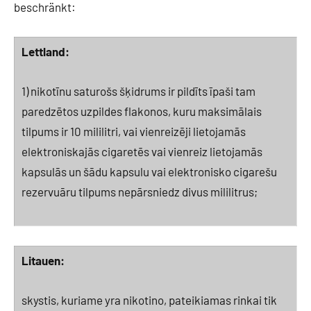
beschränkt:
Lettland:
1) nikotīnu saturošs šķidrums ir pildīts īpaši tam
paredzētos uzpildes flakonos, kuru maksimālais
tilpums ir 10 mililitri, vai vienreizēji lietojamās
elektroniskajās cigaretēs vai vienreiz lietojamās
kapsulās un šādu kapsulu vai elektronisko cigarešu
rezervuāru tilpums nepārsniedz divus mililitrus;
Litauen:
skystis, kuriame yra nikotino, pateikiamas rinkai tik