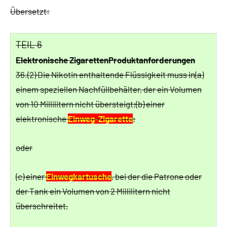
Übersetzt:
TEIL 6
Elektronische Zigaretten
Produktanforderungen
36.
(2) Die Nikotin enthaltende Flüssigkeit muss in
(a)
einem speziellen Nachfüllbehälter, der ein Volumen
von 10 Millilitern nicht übersteigt;
(b) einer
elektronische
Einweg-Zigarette
;
oder
(c) einer
Einwegkartusche
, bei der die Patrone oder
der Tank ein Volumen von 2 Millilitern nicht
überschreitet,