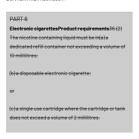
PART 6
Electronic cigarettes
Product requirements
36.
(2)
The nicotine containing liquid must be in
(a) a
dedicated refill container not exceeding a volume of
10 millilitres;
(b) a disposable electronic cigarette;
or
(c) a single use cartridge where the cartridge or tank
does not exceed a volume of 2 millilitres.