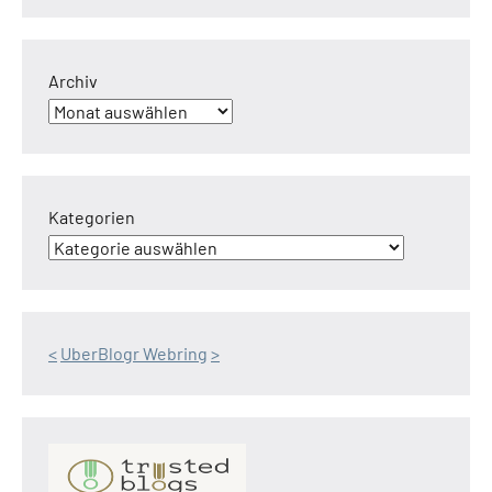
Archiv
Kategorien
<
UberBlogr Webring
>