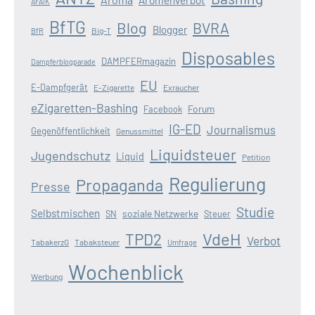
Aromenverbot
AFAIK
BfTG
Blog
BVRA
Blogger
Big-T
BfR
Disposables
DAMPFERmagazin
Dampferblogparade
EU
E-Dampfgerät
E-Zigarette
Exraucher
eZigaretten-Bashing
Forum
Facebook
IG-ED
Journalismus
Gegenöffentlichkeit
Genussmittel
Liquidsteuer
Jugendschutz
Liquid
Petition
Regulierung
Propaganda
Presse
Studie
Selbstmischen
soziale Netzwerke
SN
Steuer
VdeH
TPD2
Verbot
TabakerzG
Tabaksteuer
Umfrage
Wochenblick
Werbung