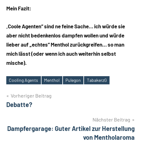
Mein Fazit:
„
Coole Agenten“ sind ne feine Sache… ich würde sie
aber nicht bedenkenlos dampfen wollen und würde
lieber auf „echtes“ Menthol zurückgreifen… so man
mich lässt (oder wenn ich auch weiterhin selbst
mische).
Cooling Agents
Menthol
Pulegon
TabakerzG
Schlagwörter
Beitrags-
Vorheriger Beitrag
Debatte?
Navigation
Nächster Beitrag
Dampfergarage: Guter Artikel zur Herstellung
von Mentholaroma