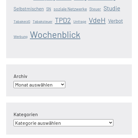
Studie
Selbstmischen
soziale Netzwerke
SN
Steuer
VdeH
TPD2
Verbot
TabakerzG
Tabaksteuer
Umfrage
Wochenblick
Werbung
Archiv
Kategorien