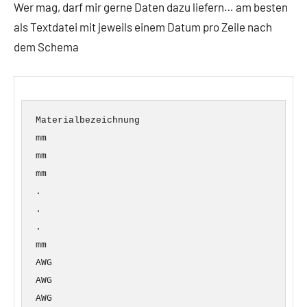
Wer mag, darf mir gerne Daten dazu liefern… am besten
als Textdatei mit jeweils einem Datum pro Zeile nach
dem Schema
Materialbezeichnung
mm
mm
mm
.
.
.
mm
AWG
AWG
AWG