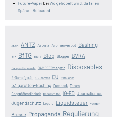
Future-Vaper
bei
Wo gehobelt wird, da fallen
Späne – Reloaded
ANTZ
Bashing
Aroma
Aromenverbot
AFAIK
BfTG
Blog
BVRA
Blogger
Big-T
BfR
Disposables
DAMPFERmagazin
Dampferblogparade
EU
E-Dampfgerät
E-Zigarette
Exraucher
eZigaretten-Bashing
Forum
Facebook
IG-ED
Journalismus
Gegenöffentlichkeit
Genussmittel
Liquidsteuer
Jugendschutz
Liquid
Petition
Regulierung
Propaganda
Presse