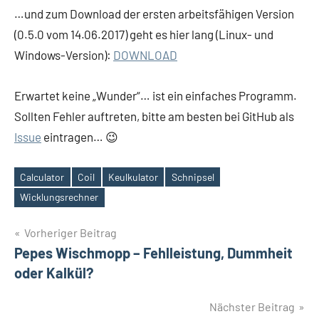
…und zum Download der ersten arbeitsfähigen Version
(0.5.0 vom 14.06.2017) geht es hier lang (Linux- und
Windows-Version):
DOWNLOAD
Erwartet keine „Wunder“… ist ein einfaches Programm.
Sollten Fehler auftreten, bitte am besten bei GitHub als
Issue
eintragen… 😉
Calculator
Coil
Keulkulator
Schnipsel
Schlagwörter
Wicklungsrechner
Beitrags-
Vorheriger Beitrag
Pepes Wischmopp – Fehlleistung, Dummheit
Navigation
oder Kalkül?
Nächster Beitrag