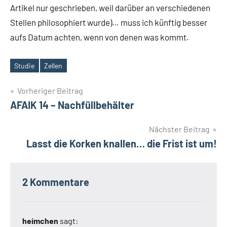
Artikel nur geschrieben, weil darüber an verschiedenen
Stellen philosophiert wurde)… muss ich künftig besser
aufs Datum achten, wenn von denen was kommt.
Studie
Zellen
Schlagwörter
Beitrags-
Vorheriger Beitrag
AFAIK 14 – Nachfüllbehälter
Navigation
Nächster Beitrag
Lasst die Korken knallen… die Frist ist um!
2 Kommentare
heimchen
sagt: