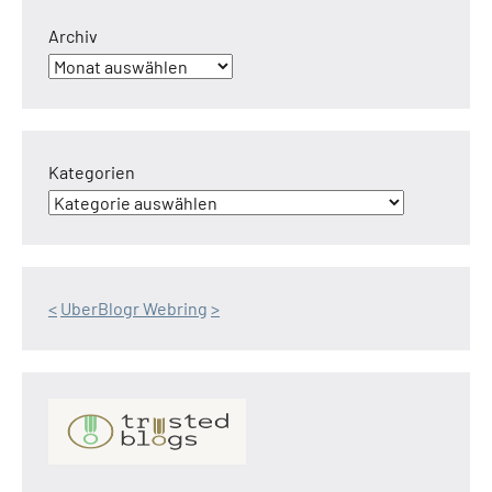
Archiv
Kategorien
<
UberBlogr Webring
>