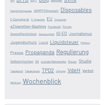
Blogger
Big-T
BfR
Disposables
DAMPFERmagazin
Dampferblogparade
EU
E-Dampfgerät
E-Zigarette
Exraucher
eZigaretten-Bashing
Forum
Facebook
IG-ED
Journalismus
Gegenöffentlichkeit
Genussmittel
Liquidsteuer
Jugendschutz
Liquid
Petition
Regulierung
Propaganda
Presse
Studie
Selbstmischen
soziale Netzwerke
SN
Steuer
VdeH
TPD2
Verbot
TabakerzG
Tabaksteuer
Umfrage
Wochenblick
Werbung