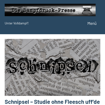
Zum
Inhalt
springen
Menü
Unter Volldampf!
Die
Dampfdruck-
Presse
Schnipsel – Studie ohne Fleesch uff‘de