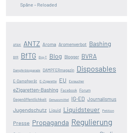
Späne – Reloaded
ANTZ
Bashing
Aroma
Aromenverbot
AFAIK
BfTG
Blog
BVRA
Blogger
Big-T
BfR
Disposables
DAMPFERmagazin
Dampferblogparade
EU
E-Dampfgerät
E-Zigarette
Exraucher
eZigaretten-Bashing
Forum
Facebook
IG-ED
Journalismus
Gegenöffentlichkeit
Genussmittel
Liquidsteuer
Jugendschutz
Liquid
Petition
Regulierung
Propaganda
Presse