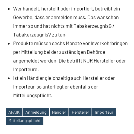
Wer handelt, herstellt oder importiert, betreibt ein
Gewerbe, dass er anmelden muss. Das war schon
immer so und hat nichts mit TabakerzeugnisG /
TabakerzeugnisV zu tun.
Produkte müssen sechs Monate vor Inverkehrbringen
per Mitteilung bei der zuständigen Behörde
angemeldet werden. Die betrifft NUR Hersteller oder
Importeure.
Ist ein Händler gleichzeitig auch Hersteller oder
Importeur, so unterliegt er ebenfalls der
Mitteilungspflicht.
AFAIK
Anmeldung
Händler
Hersteller
Importeur
Schlagwörter
Mitteilungspflicht