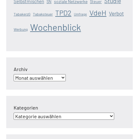
Studie
Selbstmischen
soziale Netzwerke
SN
Steuer
VdeH
TPD2
Verbot
TabakerzG
Tabaksteuer
Umfrage
Wochenblick
Werbung
Archiv
Kategorien