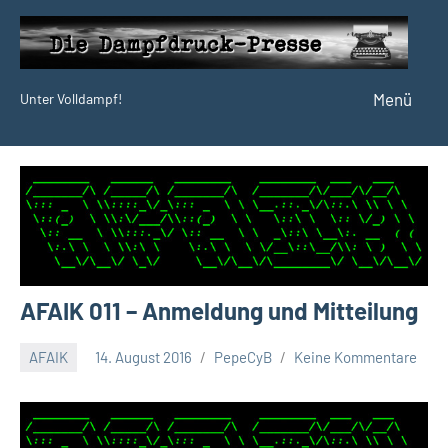
Zum
Inhalt
springen
Menü
Unter Volldampf!
Die
Dampfdruck-
Presse
AFAIK 011 – Anmeldung und Mitteilung
AFAIK
14. August 2016
PepeCyB
Keine Kommentare