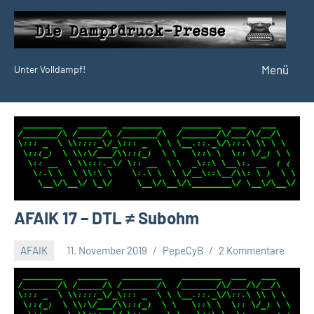
Zum
Inhalt
springen
Menü
Unter Volldampf!
Die
Dampfdruck-
Presse
AFAIK 17 – DTL ≠ Subohm
AFAIK
11. November 2019
PepeCyB
2 Kommentare