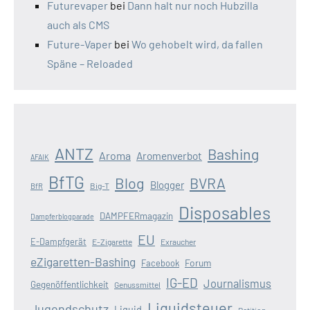
Futurevaper
bei
Dann halt nur noch Hubzilla
auch als CMS
Future-Vaper
bei
Wo gehobelt wird, da fallen
Späne – Reloaded
ANTZ
Bashing
Aroma
Aromenverbot
AFAIK
BfTG
Blog
BVRA
Blogger
Big-T
BfR
Disposables
DAMPFERmagazin
Dampferblogparade
EU
E-Dampfgerät
E-Zigarette
Exraucher
eZigaretten-Bashing
Forum
Facebook
IG-ED
Journalismus
Gegenöffentlichkeit
Genussmittel
Liquidsteuer
Jugendschutz
Liquid