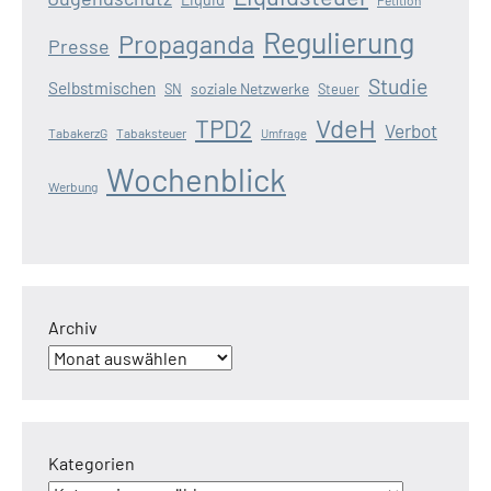
Petition
Regulierung
Propaganda
Presse
Studie
Selbstmischen
soziale Netzwerke
SN
Steuer
VdeH
TPD2
Verbot
TabakerzG
Tabaksteuer
Umfrage
Wochenblick
Werbung
Archiv
Kategorien