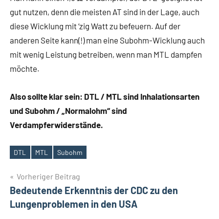
gut nutzen, denn die meisten AT sind in der Lage, auch
diese Wicklung mit ‘zig Watt zu befeuern. Auf der
anderen Seite kann(!) man eine Subohm-Wicklung auch
mit wenig Leistung betreiben, wenn man MTL dampfen
möchte.
Also sollte klar sein: DTL / MTL sind Inhalationsarten
und Subohm / „Normalohm“ sind
Verdampferwiderstände.
DTL
MTL
Subohm
Schlagwörter
Beitrags-
Vorheriger Beitrag
Bedeutende Erkenntnis der CDC zu den
Navigation
Lungenproblemen in den USA