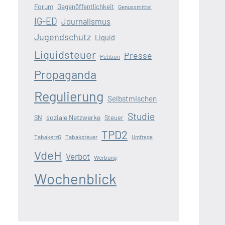
Forum
Gegenöffentlichkeit
Genussmittel
IG-ED
Journalismus
Jugendschutz
Liquid
Liquidsteuer
Presse
Petition
Propaganda
Regulierung
Selbstmischen
Studie
soziale Netzwerke
SN
Steuer
TPD2
TabakerzG
Tabaksteuer
Umfrage
VdeH
Verbot
Werbung
Wochenblick