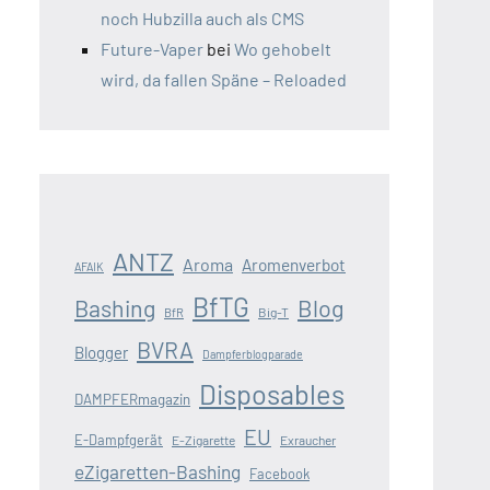
noch Hubzilla auch als CMS
Future-Vaper
bei
Wo gehobelt
wird, da fallen Späne – Reloaded
ANTZ
Aroma
Aromenverbot
AFAIK
BfTG
Blog
Bashing
Big-T
BfR
BVRA
Blogger
Dampferblogparade
Disposables
DAMPFERmagazin
EU
E-Dampfgerät
E-Zigarette
Exraucher
eZigaretten-Bashing
Facebook