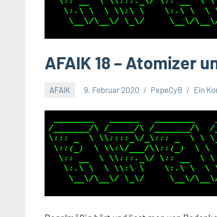
AFAIK 18 – Atomizer u
AFAIK
9. Februar 2020
PepeCyB
Ein K