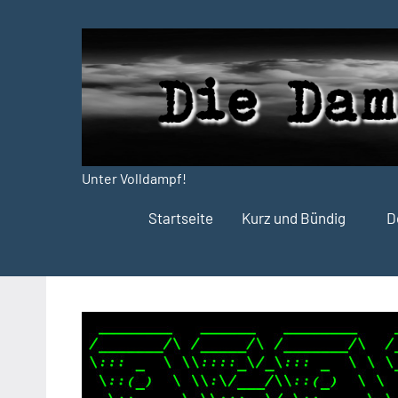
Zum
Inhalt
springen
Unter Volldampf!
Die
Startseite
Kurz und Bündig
D
Dampfdruck-
Presse