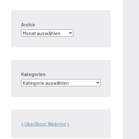
Archiv
Kategorien
<
UberBlogr Webring
>