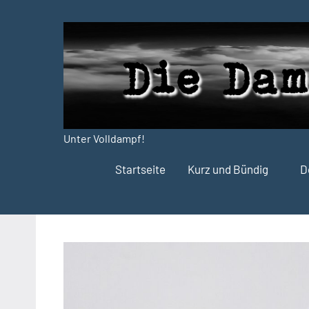
Zum
Inhalt
springen
Unter Volldampf!
Die
Startseite
Kurz und Bündig
D
Dampfdruck-
Presse