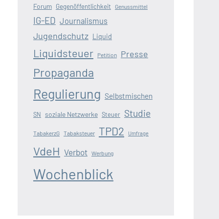
Forum
Gegenöffentlichkeit
Genussmittel
IG-ED
Journalismus
Jugendschutz
Liquid
Liquidsteuer
Presse
Petition
Propaganda
Regulierung
Selbstmischen
Studie
soziale Netzwerke
SN
Steuer
TPD2
TabakerzG
Tabaksteuer
Umfrage
VdeH
Verbot
Werbung
Wochenblick