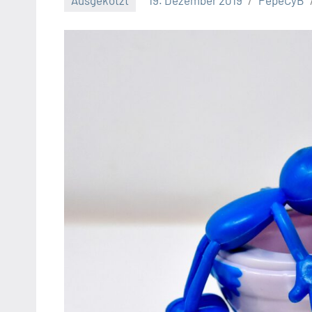
Ausgekotzt
19. Dezember 2019
PepeCyB