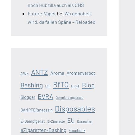
noch Hubzilla auch als CMS
Future-Vaper
bei
Wo gehobelt
wird, da fallen Späne – Reloaded
ANTZ
Aroma
Aromenverbot
AFAIK
BfTG
Blog
Bashing
Big-T
BfR
BVRA
Blogger
Dampferblogparade
Disposables
DAMPFERmagazin
EU
E-Dampfgerät
E-Zigarette
Exraucher
eZigaretten-Bashing
Facebook