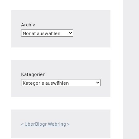
Archiv
Kategorien
<
UberBlogr Webring
>