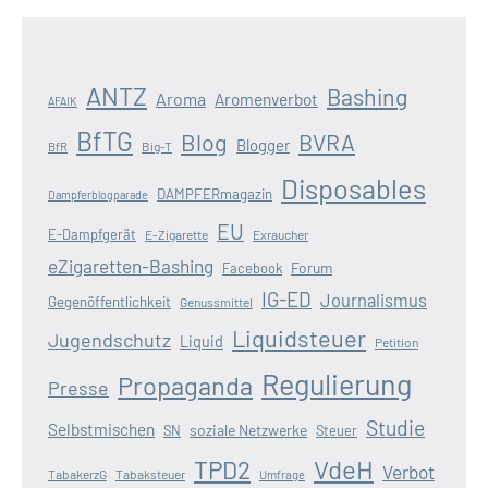
ANTZ
Bashing
Aroma
Aromenverbot
AFAIK
BfTG
Blog
BVRA
Blogger
Big-T
BfR
Disposables
DAMPFERmagazin
Dampferblogparade
EU
E-Dampfgerät
E-Zigarette
Exraucher
eZigaretten-Bashing
Forum
Facebook
IG-ED
Journalismus
Gegenöffentlichkeit
Genussmittel
Liquidsteuer
Jugendschutz
Liquid
Petition
Regulierung
Propaganda
Presse
Studie
Selbstmischen
soziale Netzwerke
SN
Steuer
VdeH
TPD2
Verbot
TabakerzG
Tabaksteuer
Umfrage