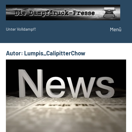
Zum
Inhalt
springen
Menü
Unter Volldampf!
Die
Dampfdruck-
Presse
Autor:
Lumpis_CalipitterChow