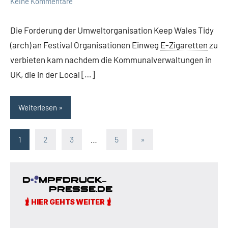
Keine Kommentare
Die Forderung der Umweltorganisation Keep Wales Tidy
(arch) an Festival Organisationen Einweg
E-Zigaretten
zu
verbieten kam nachdem die Kommunalverwaltungen in
UK, die in der Local […]
Weiterlesen
Seitennummerierung
Nächste
1
2
3
…
5
»
Beiträge
der
Beiträge