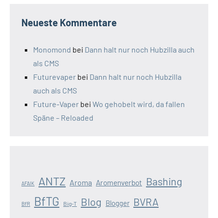
Neueste Kommentare
Monomond
bei
Dann halt nur noch Hubzilla auch
als CMS
Futurevaper
bei
Dann halt nur noch Hubzilla
auch als CMS
Future-Vaper
bei
Wo gehobelt wird, da fallen
Späne – Reloaded
ANTZ
Bashing
Aroma
Aromenverbot
AFAIK
BfTG
Blog
BVRA
Blogger
Big-T
BfR