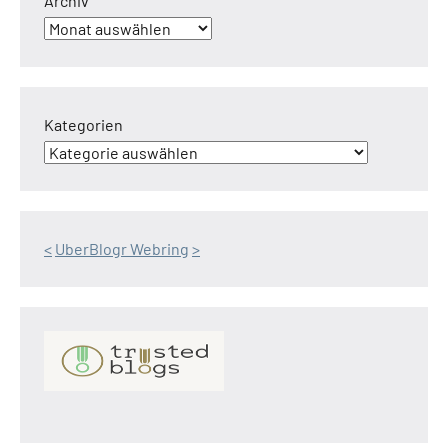
Archiv
Kategorien
<
UberBlogr Webring
>