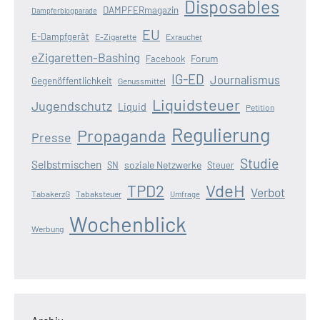
Disposables
DAMPFERmagazin
Dampferblogparade
EU
E-Dampfgerät
E-Zigarette
Exraucher
eZigaretten-Bashing
Forum
Facebook
IG-ED
Journalismus
Gegenöffentlichkeit
Genussmittel
Liquidsteuer
Jugendschutz
Liquid
Petition
Regulierung
Propaganda
Presse
Studie
Selbstmischen
soziale Netzwerke
SN
Steuer
VdeH
TPD2
Verbot
TabakerzG
Tabaksteuer
Umfrage
Wochenblick
Werbung