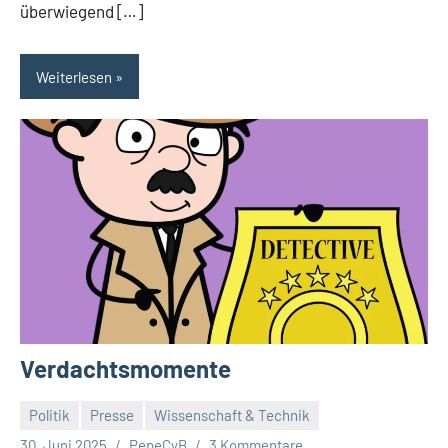
überwiegend […]
Weiterlesen
Verdachtsmomente
Politik
Presse
Wissenschaft & Technik
30. Juni 2025
PepeCyB
3 Kommentare