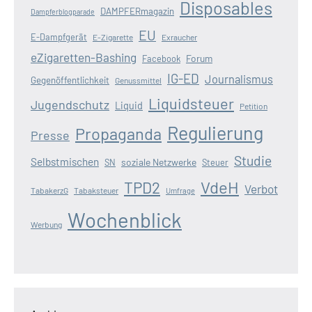
Disposables
DAMPFERmagazin
Dampferblogparade
EU
E-Dampfgerät
E-Zigarette
Exraucher
eZigaretten-Bashing
Forum
Facebook
IG-ED
Journalismus
Gegenöffentlichkeit
Genussmittel
Liquidsteuer
Jugendschutz
Liquid
Petition
Regulierung
Propaganda
Presse
Studie
Selbstmischen
soziale Netzwerke
SN
Steuer
VdeH
TPD2
Verbot
TabakerzG
Tabaksteuer
Umfrage
Wochenblick
Werbung