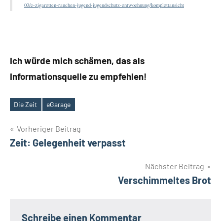
03/e-zigaretten-rauchen-jugend-jugendschutz-entwoehnung/komplettansicht
Ich würde mich schämen, das als
Informationsquelle zu empfehlen!
Die Zeit
eGarage
Schlagwörter
Beitrags-
Vorheriger Beitrag
Zeit: Gelegenheit verpasst
Navigation
Nächster Beitrag
Verschimmeltes Brot
Schreibe einen Kommentar