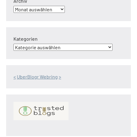
Archiv
Kategorien
<
UberBlogr Webring
>