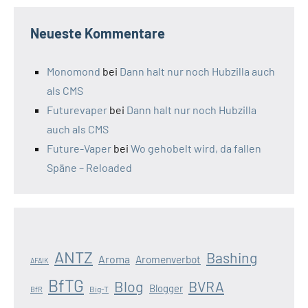
Neueste Kommentare
Monomond
bei
Dann halt nur noch Hubzilla auch
als CMS
Futurevaper
bei
Dann halt nur noch Hubzilla
auch als CMS
Future-Vaper
bei
Wo gehobelt wird, da fallen
Späne – Reloaded
ANTZ
Bashing
Aroma
Aromenverbot
AFAIK
BfTG
Blog
BVRA
Blogger
Big-T
BfR