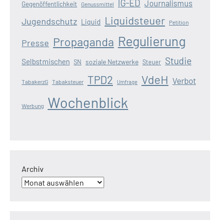
IG-ED
Journalismus
Gegenöffentlichkeit
Genussmittel
Liquidsteuer
Jugendschutz
Liquid
Petition
Regulierung
Propaganda
Presse
Studie
Selbstmischen
soziale Netzwerke
SN
Steuer
VdeH
TPD2
Verbot
TabakerzG
Tabaksteuer
Umfrage
Wochenblick
Werbung
Archiv