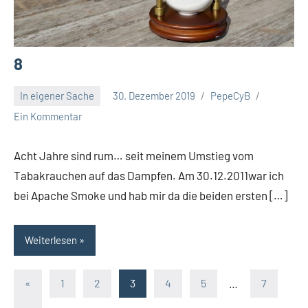
8
In eigener Sache
30. Dezember 2019
PepeCyB
Ein Kommentar
Acht Jahre sind rum… seit meinem Umstieg vom
Tabakrauchen auf das Dampfen. Am 30.12.2011war ich
bei Apache Smoke und hab mir da die beiden ersten […]
Weiterlesen
Seitennummerierung
Vorherige
«
1
2
3
4
5
…
7
Beiträge