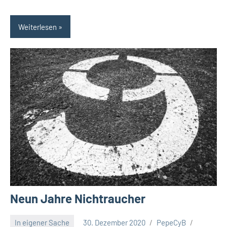
Weiterlesen
Neun Jahre Nichtraucher
In eigener Sache
30. Dezember 2020
PepeCyB