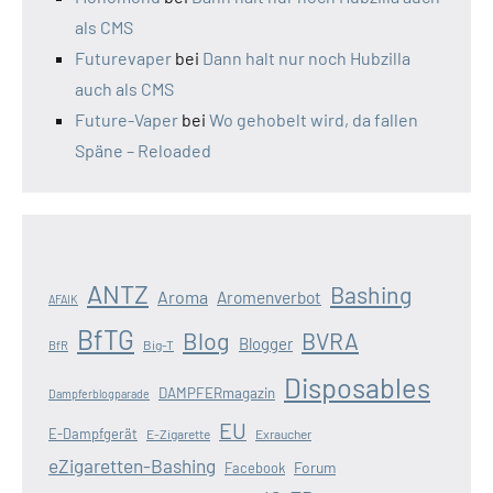
als CMS
Futurevaper
bei
Dann halt nur noch Hubzilla
auch als CMS
Future-Vaper
bei
Wo gehobelt wird, da fallen
Späne – Reloaded
ANTZ
Bashing
Aroma
Aromenverbot
AFAIK
BfTG
Blog
BVRA
Blogger
Big-T
BfR
Disposables
DAMPFERmagazin
Dampferblogparade
EU
E-Dampfgerät
E-Zigarette
Exraucher
eZigaretten-Bashing
Forum
Facebook