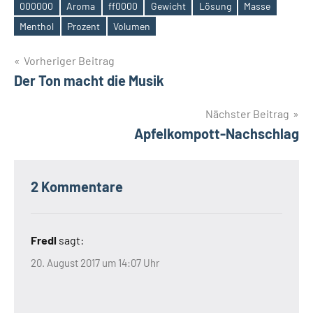
000000
Aroma
ff0000
Gewicht
Lösung
Masse
Schlagwörter
Menthol
Prozent
Volumen
Beitrags-
Vorheriger Beitrag
Der Ton macht die Musik
Navigation
Nächster Beitrag
Apfelkompott-Nachschlag
2 Kommentare
Fredl
sagt:
20. August 2017 um 14:07 Uhr