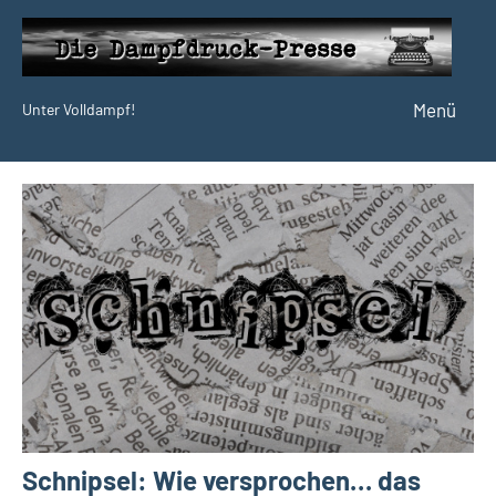
Zum
Inhalt
springen
Menü
Unter Volldampf!
Die
Dampfdruck-
Presse
Schnipsel: Wie versprochen… das