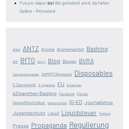
Future-Vaper
bei
Wo gehobelt wird, da fallen
Späne – Reloaded
ANTZ
Bashing
Aroma
Aromenverbot
AFAIK
BfTG
Blog
BVRA
Blogger
Big-T
BfR
Disposables
DAMPFERmagazin
Dampferblogparade
EU
E-Dampfgerät
E-Zigarette
Exraucher
eZigaretten-Bashing
Forum
Facebook
IG-ED
Journalismus
Gegenöffentlichkeit
Genussmittel
Liquidsteuer
Jugendschutz
Liquid
Petition
Regulierung
Propaganda
Presse