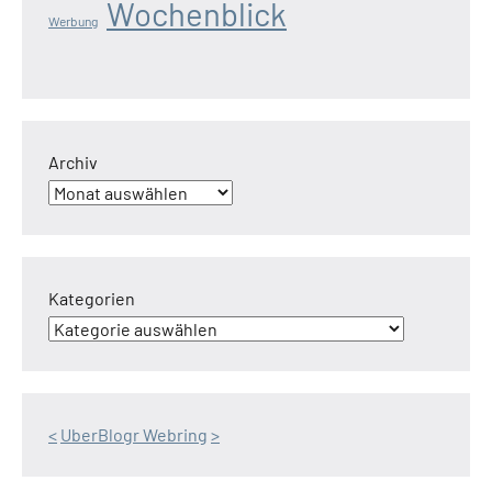
Wochenblick
Werbung
Archiv
Kategorien
<
UberBlogr Webring
>