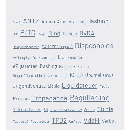
ANTZ
Bashing
Aroma
Aromenverbot
AFAIK
BfTG
Blog
BVRA
Blogger
Big-T
BfR
Disposables
DAMPFERmagazin
Dampferblogparade
EU
E-Dampfgerät
E-Zigarette
Exraucher
eZigaretten-Bashing
Forum
Facebook
IG-ED
Journalismus
Gegenöffentlichkeit
Genussmittel
Liquidsteuer
Jugendschutz
Liquid
Petition
Regulierung
Propaganda
Presse
Studie
Selbstmischen
soziale Netzwerke
SN
Steuer
VdeH
TPD2
Verbot
TabakerzG
Tabaksteuer
Umfrage