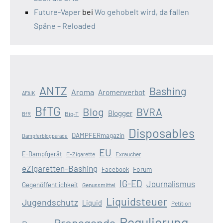
Future-Vaper
bei
Wo gehobelt wird, da fallen
Späne – Reloaded
ANTZ
Bashing
Aroma
Aromenverbot
AFAIK
BfTG
Blog
BVRA
Blogger
Big-T
BfR
Disposables
DAMPFERmagazin
Dampferblogparade
EU
E-Dampfgerät
E-Zigarette
Exraucher
eZigaretten-Bashing
Forum
Facebook
IG-ED
Journalismus
Gegenöffentlichkeit
Genussmittel
Liquidsteuer
Jugendschutz
Liquid
Petition
Regulierung
Propaganda