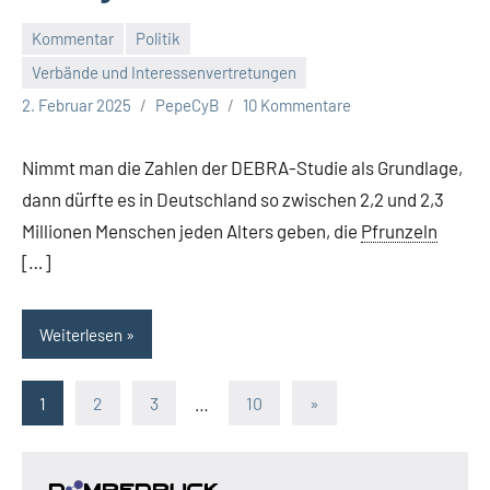
Kommentar
Politik
Verbände und Interessenvertretungen
2. Februar 2025
PepeCyB
10 Kommentare
Nimmt man die Zahlen der DEBRA-Studie als Grundlage,
dann dürfte es in Deutschland so zwischen 2,2 und 2,3
Millionen Menschen jeden Alters geben, die
Pfrunzeln
[…]
Weiterlesen
Seitennummerierung
Nächste
1
2
3
…
10
»
Beiträge
der
Beiträge