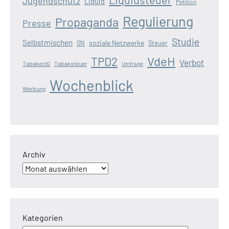
Jugendschutz
Liquid
Petition
Regulierung
Propaganda
Presse
Studie
Selbstmischen
soziale Netzwerke
SN
Steuer
VdeH
TPD2
Verbot
TabakerzG
Tabaksteuer
Umfrage
Wochenblick
Werbung
Archiv
Kategorien