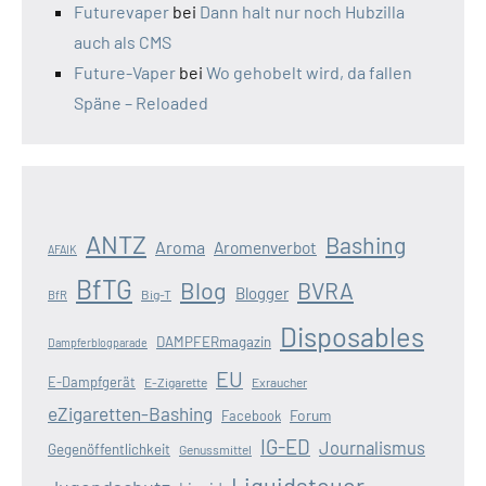
Futurevaper
bei
Dann halt nur noch Hubzilla
auch als CMS
Future-Vaper
bei
Wo gehobelt wird, da fallen
Späne – Reloaded
ANTZ
Bashing
Aroma
Aromenverbot
AFAIK
BfTG
Blog
BVRA
Blogger
Big-T
BfR
Disposables
DAMPFERmagazin
Dampferblogparade
EU
E-Dampfgerät
E-Zigarette
Exraucher
eZigaretten-Bashing
Forum
Facebook
IG-ED
Journalismus
Gegenöffentlichkeit
Genussmittel
Liquidsteuer