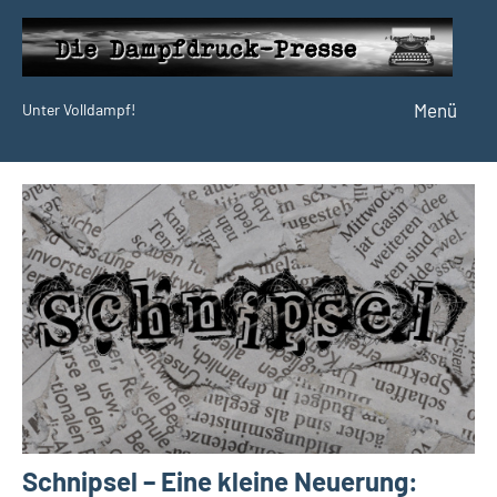
Zum
Inhalt
springen
Menü
Unter Volldampf!
Die
Dampfdruck-
Presse
Schnipsel – Eine kleine Neuerung: