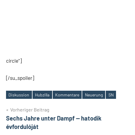
circle“]
[/su_spoiler]
Diskussion
Hubzilla
Kommentare
Neuerung
SN
Schlagwörter
Beitrags-
Vorheriger Beitrag
Sechs Jahre unter Dampf — hatodik
Navigation
évfordulóját