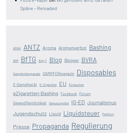
Späne – Reloaded
ANTZ
Bashing
Aroma
Aromenverbot
AFAIK
BfTG
Blog
BVRA
Blogger
Big-T
BfR
Disposables
DAMPFERmagazin
Dampferblogparade
EU
E-Dampfgerät
E-Zigarette
Exraucher
eZigaretten-Bashing
Forum
Facebook
IG-ED
Journalismus
Gegenöffentlichkeit
Genussmittel
Liquidsteuer
Jugendschutz
Liquid
Petition
Regulierung
Propaganda
Presse