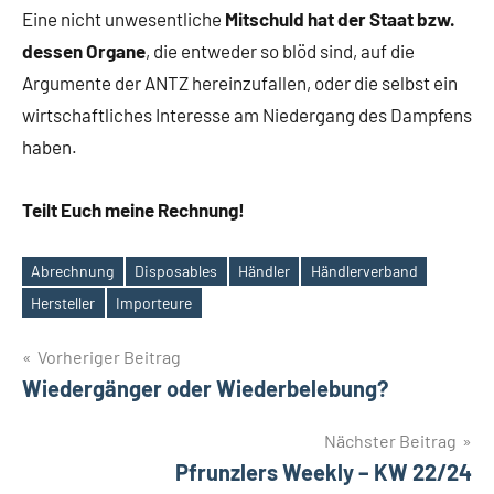
Eine nicht unwesentliche
Mitschuld hat der Staat bzw.
dessen Organe
, die entweder so blöd sind, auf die
Argumente der ANTZ hereinzufallen, oder die selbst ein
wirtschaftliches Interesse am Niedergang des Dampfens
haben.
Teilt Euch meine Rechnung!
Abrechnung
Disposables
Händler
Händlerverband
Schlagwörter
Hersteller
Importeure
Beitrags-
Vorheriger Beitrag
Wiedergänger oder Wiederbelebung?
Navigation
Nächster Beitrag
Pfrunzlers Weekly – KW 22/24