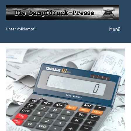
Zum
Inhalt
springen
Menü
Unter Volldampf!
Die
Dampfdruck-
Presse