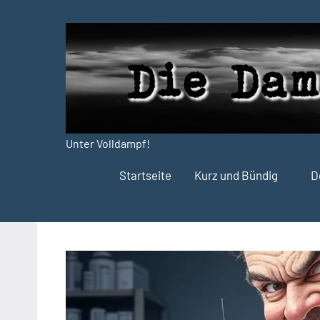
Zum
Inhalt
springen
Unter Volldampf!
Die
Startseite
Kurz und Bündig
D
Dampfdruck-
Presse