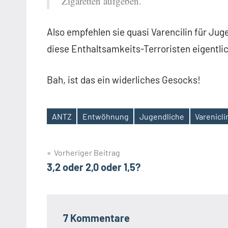
Zigaretten aufgeben.
Also empfehlen sie quasi Varencilin für Ju
diese Enthaltsamkeits-Terroristen eigentli
Bah, ist das ein widerliches Gesocks!
ANTZ
Entwöhnung
Jugendliche
Varenicli
Schlagwörter
Beitrags-
Vorheriger Beitrag
3,2 oder 2,0 oder 1,5?
Navigation
7 Kommentare