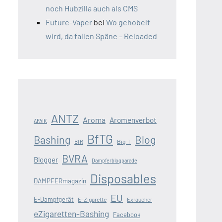
noch Hubzilla auch als CMS
Future-Vaper
bei
Wo gehobelt
wird, da fallen Späne – Reloaded
ANTZ
Aroma
Aromenverbot
AFAIK
BfTG
Blog
Bashing
Big-T
BfR
BVRA
Blogger
Dampferblogparade
Disposables
DAMPFERmagazin
EU
E-Dampfgerät
E-Zigarette
Exraucher
eZigaretten-Bashing
Facebook