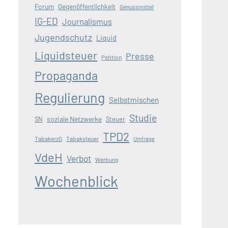
Forum
Gegenöffentlichkeit
Genussmittel
IG-ED
Journalismus
Jugendschutz
Liquid
Liquidsteuer
Presse
Petition
Propaganda
Regulierung
Selbstmischen
Studie
soziale Netzwerke
SN
Steuer
TPD2
TabakerzG
Tabaksteuer
Umfrage
VdeH
Verbot
Werbung
Wochenblick