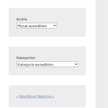
Archiv
Kategorien
<
UberBlogr Webring
>