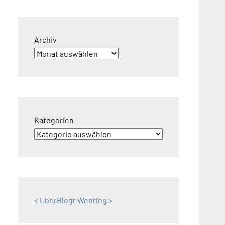
Archiv
Kategorien
<
UberBlogr Webring
>