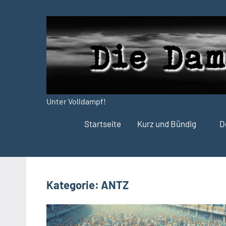
Zum
Inhalt
springen
Unter Volldampf!
Die
Startseite
Kurz und Bündig
D
Dampfdruck-
Presse
Kategorie:
ANTZ