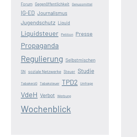
Forum
Gegenöffentlichkeit
Genussmittel
IG-ED
Journalismus
Jugendschutz
Liquid
Liquidsteuer
Presse
Petition
Propaganda
Regulierung
Selbstmischen
Studie
soziale Netzwerke
SN
Steuer
TPD2
TabakerzG
Tabaksteuer
Umfrage
VdeH
Verbot
Werbung
Wochenblick