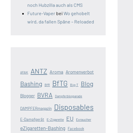
noch Hubzilla auch als CMS
Future-Vaper
bei
Wo gehobelt
wird, da fallen Späne – Reloaded
ANTZ
Aroma
Aromenverbot
AFAIK
BfTG
Blog
Bashing
Big-T
BfR
BVRA
Blogger
Dampferblogparade
Disposables
DAMPFERmagazin
EU
E-Dampfgerät
E-Zigarette
Exraucher
eZigaretten-Bashing
Facebook