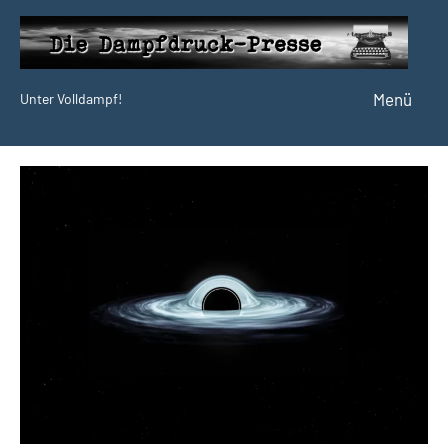
Zum
Inhalt
springen
Menü
Unter Volldampf!
Die
Dampfdruck-
Presse