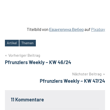
Titelbild von
Евангелина Вебер
auf
Pixabay
Artikel
Themen
Schlagwörter
Beitrags-
Vorheriger Beitrag
Pfrunzlers Weekly – KW 46/24
Navigation
Nächster Beitrag
Pfrunzlers Weekly – KW 47/24
11 Kommentare