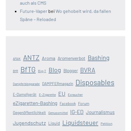
auch als CMS
Future-Vaper
bei
Wo gehobelt wird, da fallen
Späne – Reloaded
ANTZ
Bashing
Aroma
Aromenverbot
AFAIK
BfTG
Blog
BVRA
Blogger
Big-T
BfR
Disposables
DAMPFERmagazin
Dampferblogparade
EU
E-Dampfgerät
E-Zigarette
Exraucher
eZigaretten-Bashing
Forum
Facebook
IG-ED
Journalismus
Gegenöffentlichkeit
Genussmittel
Liquidsteuer
Jugendschutz
Liquid
Petition