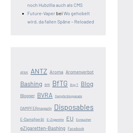
noch Hubzilla auch als CMS
Future-Vaper
bei
Wo gehobelt
wird, da fallen Späne – Reloaded
ANTZ
Aroma
Aromenverbot
AFAIK
BfTG
Blog
Bashing
Big-T
BfR
BVRA
Blogger
Dampferblogparade
Disposables
DAMPFERmagazin
EU
E-Dampfgerät
E-Zigarette
Exraucher
eZigaretten-Bashing
Facebook