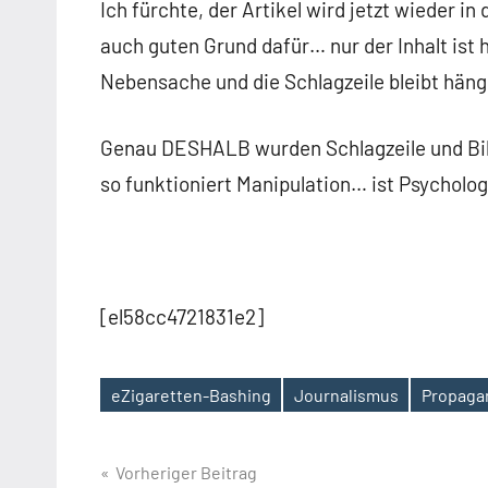
Ich fürchte, der Artikel wird jetzt wieder 
auch guten Grund dafür… nur der Inhalt ist
Nebensache und die Schlagzeile bleibt häng
Genau DESHALB wurden Schlagzeile und Bild
so funktioniert Manipulation… ist Psycholo
[el58cc4721831e2]
eZigaretten-Bashing
Journalismus
Propaga
Schlagwörter
Beitrags-
Vorheriger Beitrag