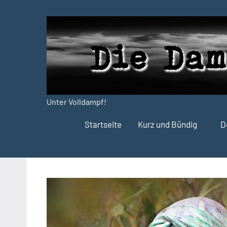
Zum
Inhalt
springen
Unter Volldampf!
Die
Startseite
Kurz und Bündig
D
Dampfdruck-
Presse