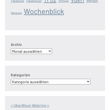
Verbot
TabakerzG
Tabaksteuer
Umfrage
Wochenblick
Werbung
Archiv
Kategorien
<
UberBlogr Webring
>