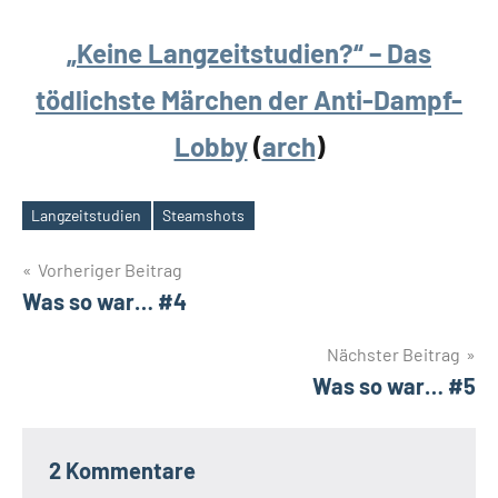
„Keine Langzeitstudien?“ – Das
tödlichste Märchen der Anti-Dampf-
Lobby
(
arch
)
Langzeitstudien
Steamshots
Schlagwörter
Beitrags-
Vorheriger Beitrag
Was so war… #4
Navigation
Nächster Beitrag
Was so war… #5
2 Kommentare