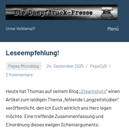
Zum
Inhalt
springen
Menü
Unter Volldampf!
Die
Dampfdruck-
Presse
Leseempfehlung!
Pepes Microblog
24. September 2025
PepeCyB
2 Kommentare
Heute hat Thomas auf seinem Blog „
Steamshots
“ einen
Artikel zum leidigen Thema „fehlende Langzeitstudien“
veröffentlicht, den ich Euch wirklich ans Herz legen
möchte. Eine treffende Zusammenfassung und
Einordnung dieses ewigen Scheinarguments: