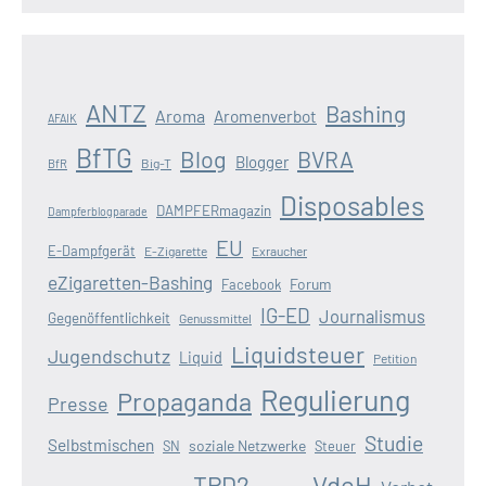
ANTZ
Bashing
Aroma
Aromenverbot
AFAIK
BfTG
Blog
BVRA
Blogger
Big-T
BfR
Disposables
DAMPFERmagazin
Dampferblogparade
EU
E-Dampfgerät
E-Zigarette
Exraucher
eZigaretten-Bashing
Forum
Facebook
IG-ED
Journalismus
Gegenöffentlichkeit
Genussmittel
Liquidsteuer
Jugendschutz
Liquid
Petition
Regulierung
Propaganda
Presse
Studie
Selbstmischen
soziale Netzwerke
SN
Steuer
VdeH
TPD2