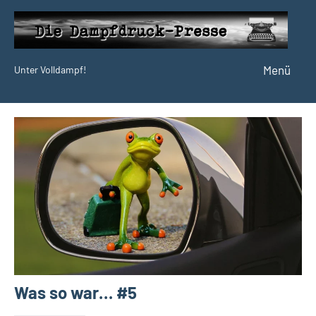
Zum
Inhalt
springen
Menü
Unter Volldampf!
Die
Dampfdruck-
Presse
Was so war… #5