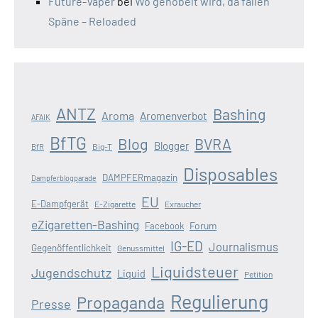
Future-Vaper
bei
Wo gehobelt wird, da fallen
Späne – Reloaded
ANTZ
Bashing
Aroma
Aromenverbot
AFAIK
BfTG
Blog
BVRA
Blogger
Big-T
BfR
Disposables
DAMPFERmagazin
Dampferblogparade
EU
E-Dampfgerät
E-Zigarette
Exraucher
eZigaretten-Bashing
Forum
Facebook
IG-ED
Journalismus
Gegenöffentlichkeit
Genussmittel
Liquidsteuer
Jugendschutz
Liquid
Petition
Regulierung
Propaganda
Presse