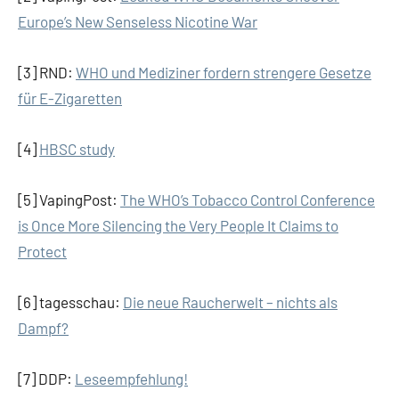
Europe’s New Senseless Nicotine War
[3] RND:
WHO und Mediziner fordern strengere Gesetze
für E-Zigaretten
[4]
HBSC study
[5] VapingPost:
The WHO’s Tobacco Control Conference
is Once More Silencing the Very People It Claims to
Protect
[6] tagesschau:
Die neue Raucherwelt – nichts als
Dampf?
[7] DDP:
Leseempfehlung!