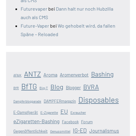
als CMS
Futurevaper
bei
Dann halt nur noch Hubzilla
auch als CMS
Future-Vaper
bei
Wo gehobelt wird, da fallen
Späne – Reloaded
ANTZ
Bashing
Aroma
Aromenverbot
AFAIK
BfTG
Blog
BVRA
Blogger
Big-T
BfR
Disposables
DAMPFERmagazin
Dampferblogparade
EU
E-Dampfgerät
E-Zigarette
Exraucher
eZigaretten-Bashing
Forum
Facebook
IG-ED
Journalismus
Gegenöffentlichkeit
Genussmittel