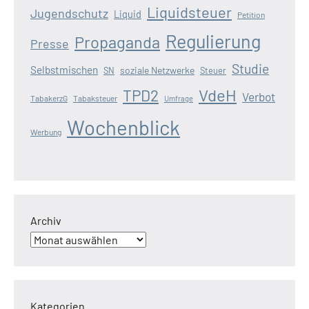
Liquidsteuer
Jugendschutz
Liquid
Petition
Regulierung
Propaganda
Presse
Studie
Selbstmischen
soziale Netzwerke
SN
Steuer
VdeH
TPD2
Verbot
TabakerzG
Tabaksteuer
Umfrage
Wochenblick
Werbung
Archiv
Kategorien