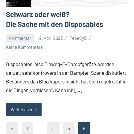
Schwarz oder weiß?
Die Sache mit den Disposables
Kommentar
2. April 2022
PepeCyB
Keine Kommentare
Disposables
, also Einweg-E-Dampfgeräte, werden
derzeit sehr kontrovers in der Dampfer-Szene diskutiert.
Besonders das Blog Vapers Insight hat sich regelrecht in
die Dinger „verbissen“. Kann ich […]
Weiterlesen
Seitennummerierung
Vorherige
«
1
…
4
5
6