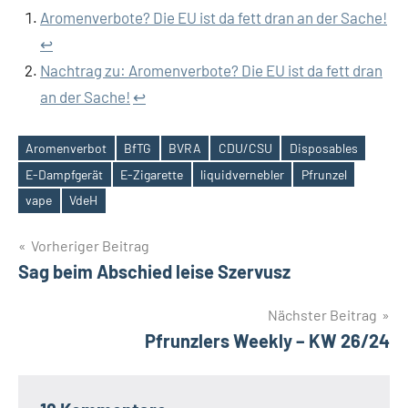
Aromenverbote? Die EU ist da fett dran an der Sache!
↩︎
Nachtrag zu: Aromenverbote? Die EU ist da fett dran
an der Sache!
↩︎
Aromenverbot
BfTG
BVRA
CDU/CSU
Disposables
E-Dampfgerät
E-Zigarette
liquidvernebler
Pfrunzel
Schlagwörter
vape
VdeH
Beitrags-
Vorheriger Beitrag
Sag beim Abschied leise Szervusz
Navigation
Nächster Beitrag
Pfrunzlers Weekly – KW 26/24