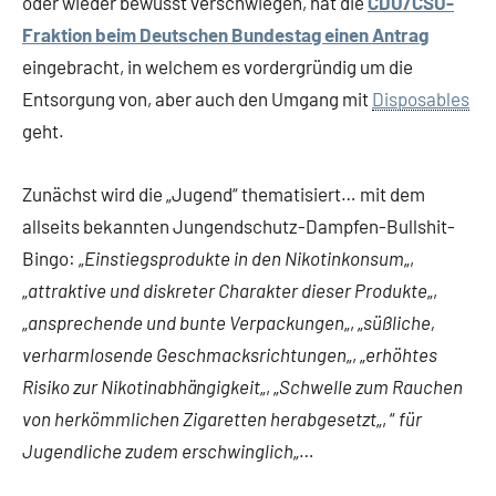
oder wieder bewusst verschwiegen, hat die
CDU/CSU-
Fraktion beim Deutschen Bundestag einen Antrag
eingebracht, in welchem es vordergründig um die
Entsorgung von, aber auch den Umgang mit
Disposables
geht.
Zunächst wird die „Jugend“ thematisiert… mit dem
allseits bekannten Jungendschutz-Dampfen-Bullshit-
Bingo: „
Einstiegsprodukte in den Nikotinkonsum
„,
„
attraktive und diskreter Charakter dieser Produkte
„,
„
ansprechende und bunte Verpackungen
„, „
süßliche,
verharmlosende Geschmacksrichtungen
„, „
erhöhtes
Risiko zur Nikotinabhängigkeit
„, „
Schwelle zum Rauchen
von herkömmlichen Zigaretten herabgesetzt
„, “
für
Jugendliche zudem erschwinglich
„…