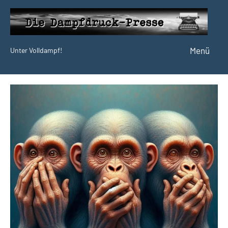
Zum
Inhalt
springen
Menü
Unter Volldampf!
Die
Dampfdruck-
Presse